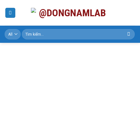
Skip
to
content
Tìm
kiếm: