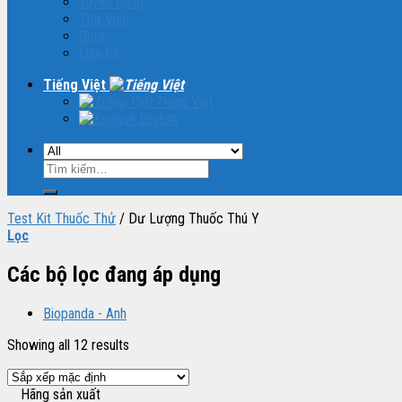
Tuyển dụng
Thư Viện
Blog
Liên hệ
Tiếng Việt
Tiếng Việt
English
Tìm
kiếm:
Test Kit Thuốc Thử
/
Dư Lượng Thuốc Thú Y
Lọc
Các bộ lọc đang áp dụng
Biopanda - Anh
Showing all 12 results
Hãng sản xuất