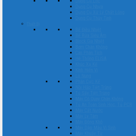
Dụng Cụ Lọc
Dụng Cụ Nhựa
Dụng Cụ Xử Lý Chất Lỏng
Dụng Cụ Thủy Tinh
Thiết Bị
Bể Điều Nhiệt
Bể Rửa Siêu Âm
Block Gia Nhiệt
Bơm Chân Không
Cân Phân Tích
Hệ Thống ELISA
Khúc Xạ Kế
Kính Hiển Vi
Lò Nung
Phân Cực Kế
Nồi Hấp Tiệt Trùng
Tủ Sấy Tiệt Trùng
Máy Cô Quay Chân Không
Tủ An Toàn Sinh Học, Tủ PCR
Máy Cất Nước
Máy Ly Tâm
Máy Đông Khô
Máy Dập Mẫu Vi Sinh
Máy Khuấy Từ