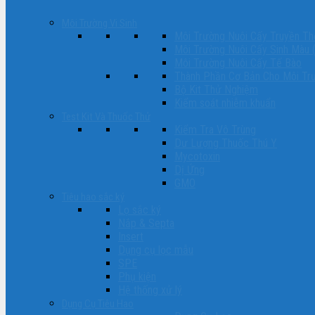
Môi Trường Vi Sinh
Môi Trường Nuôi Cấy Truyền Th
Môi Trường Nuôi Cấy Sinh Màu 
Môi Trường Nuôi Cấy Tế Bào
Thành Phần Cơ Bản Cho Môi Tr
Bộ Kit Thử Nghiệm
Kiểm soát nhiễm khuẩn
Test Kit Và Thuốc Thử
Kiểm Tra Vô Trùng
Dư Lượng Thuốc Thú Y
Mycotoxin
Dị Ứng
GMO
Tiêu hao sắc ký
Lọ sắc ký
Nắp & Septa
Insert
Dụng cụ lọc mẫu
SPE
Phụ kiện
Hệ thống xử lý
Dụng Cụ Tiêu Hao