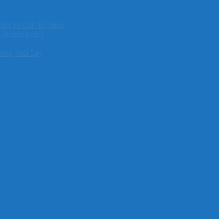
ống Và Chất Bổ Sung
(Chromogenic)
ường Nuôi Cấy