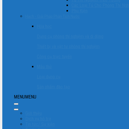
Các Loại Tủ Cho Phòng Thí Ng
Phụ Kiện
Hach - Giải Pháp Phân Tích Nước
Hóa học
Dụng cụ phòng thí nghiệm và di động
Thiết bị và vật tư phòng thí nghiệm
Công cụ trực tuyến
Mẫu thử
Loại dụng cụ
Sản phẩm đào tạo
MENU
MENU
Giới thiệu
Dịch vụ hỗ trợ
Tin tức/ Sự kiện