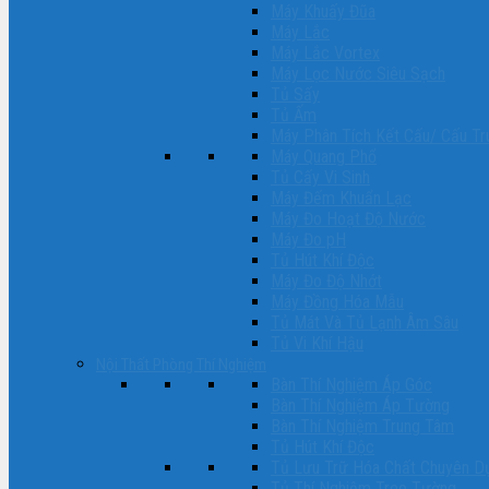
Máy Khuấy Đũa
Máy Lắc
Máy Lắc Vortex
Máy Lọc Nước Siêu Sạch
Tủ Sấy
Tủ Ấm
Máy Phân Tích Kết Cấu/ Cấu T
Máy Quang Phổ
Tủ Cấy Vi Sinh
Máy Đếm Khuẩn Lạc
Máy Đo Hoạt Độ Nước
Máy Đo pH
Tủ Hút Khí Độc
Máy Đo Độ Nhớt
Máy Đồng Hóa Mẫu
Tủ Mát Và Tủ Lạnh Âm Sâu
Tủ Vi Khí Hậu
Nội Thất Phòng Thí Nghiệm
Bàn Thí Nghiệm Áp Góc
Bàn Thí Nghiệm Áp Tường
Bàn Thí Nghiệm Trung Tâm
Tủ Hút Khí Độc
Tủ Lưu Trữ Hóa Chất Chuyên D
Tủ Thí Nghiệm Treo Tường