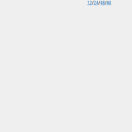
12
/
24
/
48
/
All