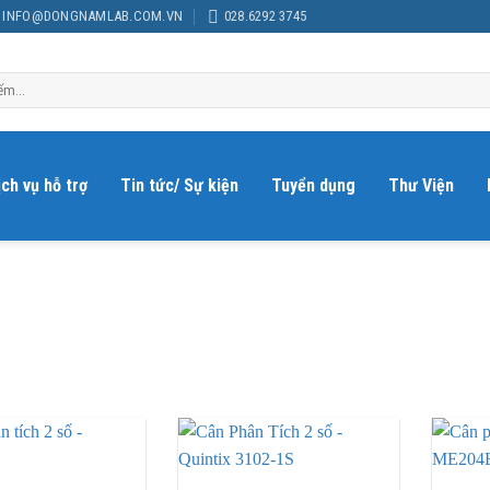
INFO@DONGNAMLAB.COM.VN
028.6292 3745
ịch vụ hỗ trợ
Tin tức/ Sự kiện
Tuyển dụng
Thư Viện