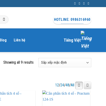
HOTLINE: 0986316960
Blog
Liên hệ
Tiếng Việt
Showing all 9 results
12
/
24
/
48
/
All