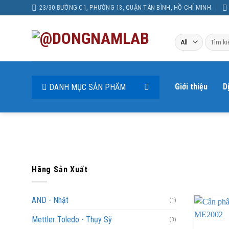
Skip
23/30 ĐƯỜNG C1, PHƯỜNG 13, QUẬN TÂN BÌNH, HỒ CHÍ MINH
to
content
Tìm
kiếm:
Giới thiệu
D
DANH MỤC SẢN PHẨM
Hãng Sản Xuất
AND - Nhật
(1)
Mettler Toledo - Thụy Sỹ
(3)