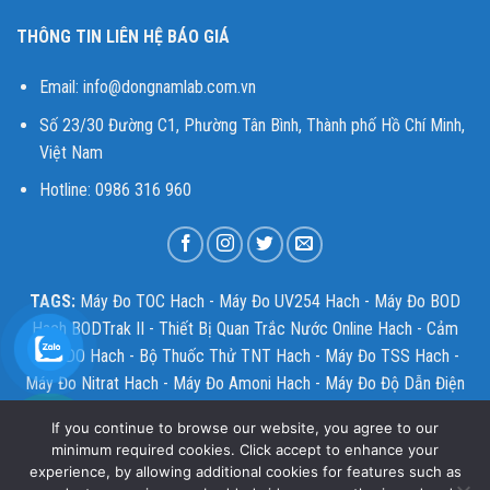
THÔNG TIN LIÊN HỆ BÁO GIÁ
Email:
info@dongnamlab.com.vn
Số 23/30 Đường C1, Phường Tân Bình, Thành phố Hồ Chí Minh,
Việt Nam
Hotline: 0986 316 960
TAGS:
Máy Đo TOC Hach
-
Máy Đo UV254 Hach
-
Máy Đo BOD
Hach BODTrak II
-
Thiết Bị Quan Trắc Nước Online Hach
-
Cảm
Biến DO Hach
-
Bộ Thuốc Thử TNT Hach
-
Máy Đo TSS Hach
-
Máy Đo Nitrat Hach
-
Máy Đo Amoni Hach
-
Máy Đo Độ Dẫn Điện
Hach
-
Máy Đo pH Online Hach
-
Máy Đo Oxy Hòa Tan Hach
If you continue to browse our website, you agree to our
HQ1130
-
Máy Đo Độ Đục Hach 2100Q
-
Máy Đo Clo Dư Hach
-
minimum required cookies. Click accept to enhance your
Máy Đo COD Hach DR3900
experience, by allowing additional cookies for features such as