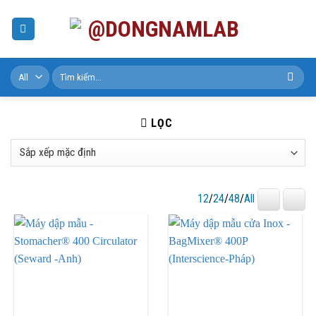
Skip
to
content
Tìm
kiếm:
LỌC
12
/
24
/
48
/
All