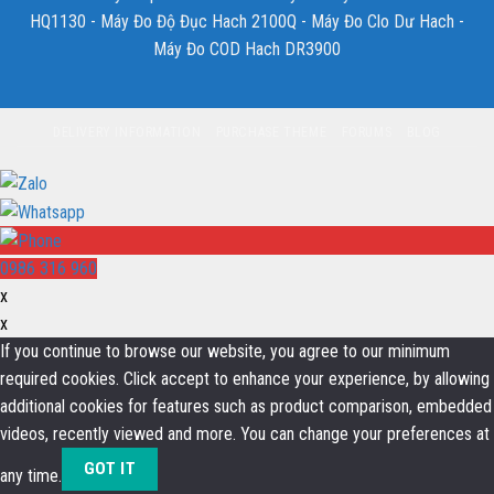
HQ1130
-
Máy Đo Độ Đục Hach 2100Q
-
Máy Đo Clo Dư Hach
-
Máy Đo COD Hach DR3900
DELIVERY INFORMATION
PURCHASE THEME
FORUMS
BLOG
0986 316 960
x
x
If you continue to browse our website, you agree to our minimum
required cookies. Click accept to enhance your experience, by allowing
additional cookies for features such as product comparison, embedded
videos, recently viewed and more. You can change your preferences at
GOT IT
any time.