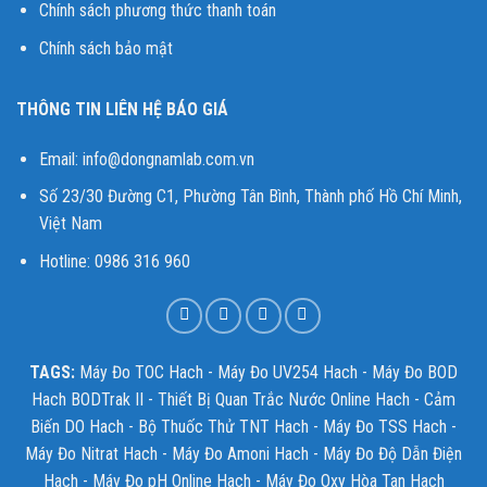
Chính sách phương thức thanh toán
Chính sách bảo mật
THÔNG TIN LIÊN HỆ BÁO GIÁ
Email:
info@dongnamlab.com.vn
Số 23/30 Đường C1, Phường Tân Bình, Thành phố Hồ Chí Minh,
Việt Nam
Hotline: 0986 316 960
TAGS:
Máy Đo TOC Hach
-
Máy Đo UV254 Hach
-
Máy Đo BOD
Hach BODTrak II
-
Thiết Bị Quan Trắc Nước Online Hach
-
Cảm
Biến DO Hach
-
Bộ Thuốc Thử TNT Hach
-
Máy Đo TSS Hach
-
Máy Đo Nitrat Hach
-
Máy Đo Amoni Hach
-
Máy Đo Độ Dẫn Điện
Hach
-
Máy Đo pH Online Hach
-
Máy Đo Oxy Hòa Tan Hach