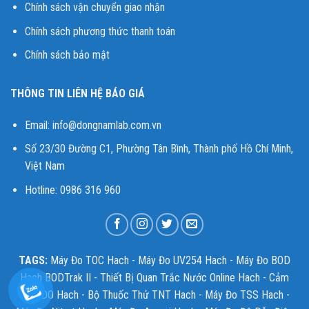
Chính sách vận chuyển giao nhận
Chính sách phương thức thanh toán
Chính sách bảo mật
THÔNG TIN LIÊN HỆ BÁO GIÁ
Email:
info@dongnamlab.com.vn
Số 23/30 Đường C1, Phường Tân Bình, Thành phố Hồ Chí Minh,
Việt Nam
Hotline: 0986 316 960
TAGS:
Máy Đo TOC Hach
-
Máy Đo UV254 Hach
-
Máy Đo BOD
Hach BODTrak II
-
Thiết Bị Quan Trắc Nước Online Hach
-
Cảm
Biến DO Hach
-
Bộ Thuốc Thử TNT Hach
-
Máy Đo TSS Hach
-