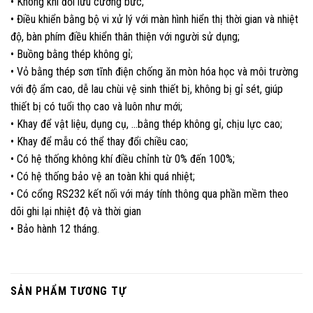
• Không khí đối lưu cưỡng bức;
• Điều khiển bằng bộ vi xử lý với màn hình hiển thị thời gian và nhiệt
độ, bàn phím điều khiển thân thiện với người sử dụng;
• Buồng bằng thép không gỉ;
• Vỏ bằng thép sơn tĩnh điện chống ăn mòn hóa học và môi trường
với độ ẩm cao, dễ lau chùi vệ sinh thiết bị, không bị gỉ sét, giúp
thiết bị có tuổi thọ cao và luôn như mới;
• Khay để vật liệu, dụng cụ, …bằng thép không gỉ, chịu lực cao;
• Khay để mẫu có thể thay đổi chiều cao;
• Có hệ thống không khí điều chỉnh từ 0% đến 100%;
• Có hệ thống bảo vệ an toàn khi quá nhiệt;
• Có cổng RS232 kết nối với máy tính thông qua phần mềm theo
dõi ghi lại nhiệt độ và thời gian
• Bảo hành 12 tháng.
SẢN PHẨM TƯƠNG TỰ