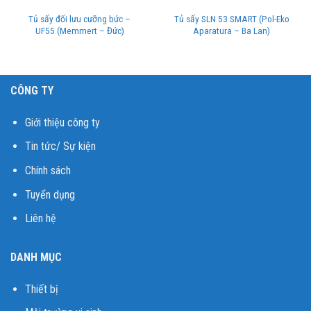
Tủ sấy đối lưu cưỡng bức –
Tủ sấy SLN 53 SMART (Pol-Eko
UF55 (Memmert – Đức)
Aparatura – Ba Lan)
CÔNG TY
Giới thiệu công ty
Tin tức/ Sự kiện
Chính sách
Tuyển dụng
Liên hệ
DANH MỤC
Thiết bị