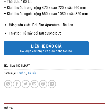
– Thể tích: 180 Lít
– Kích thước trong: rộng 470 x cao 720 x sâu 560 mm
– Kích thước ngoài: rộng 650 x cao 1030 x sâu 820 mm
Hãng sản xuất: Pol-Eko Aparatura - Ba Lan
Thiết bị: Tủ sấy đối lưu cưỡng bức
LIÊN HỆ BÁO GIÁ
Gọi điện xác nhận và giao hàng tận nơi
SKU:
SLW 180 SMART
Danh mục:
Thiết bị
,
Tủ Sấy
MÔ TẢ