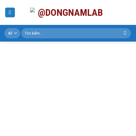
Skip
to
content
Tìm
kiếm: