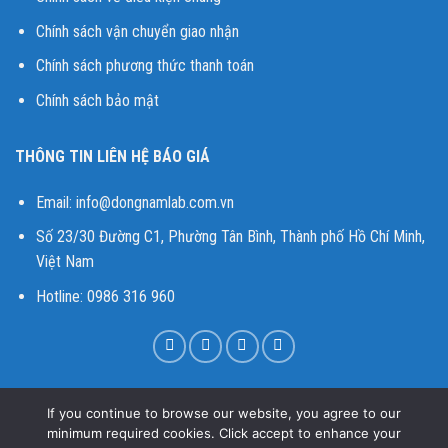
Chính sách vận chuyển giao nhận
Chính sách phương thức thanh toán
Chính sách bảo mật
THÔNG TIN LIÊN HỆ BÁO GIÁ
Email:
info@dongnamlab.com.vn
Số 23/30 Đường C1, Phường Tân Bình, Thành phố Hồ Chí Minh,
Việt Nam
Hotline: 0986 316 960
TAGS:
Máy Đo TOC Hach
-
Máy Đo UV254 Hach
-
Máy Đo BOD
If you continue to browse our website, you agree to our
Hach BODTrak II
-
Thiết Bị Quan Trắc Nước Online Hach
-
Cảm
minimum required cookies. Click accept to enhance your