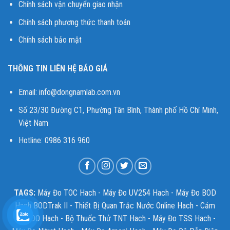
Chính sách vận chuyển giao nhận
Chính sách phương thức thanh toán
Chính sách bảo mật
THÔNG TIN LIÊN HỆ BÁO GIÁ
Email:
info@dongnamlab.com.vn
Số 23/30 Đường C1, Phường Tân Bình, Thành phố Hồ Chí Minh,
Việt Nam
Hotline: 0986 316 960
TAGS:
Máy Đo TOC Hach
-
Máy Đo UV254 Hach
-
Máy Đo BOD
Hach BODTrak II
-
Thiết Bị Quan Trắc Nước Online Hach
-
Cảm
Biến DO Hach
-
Bộ Thuốc Thử TNT Hach
-
Máy Đo TSS Hach
-