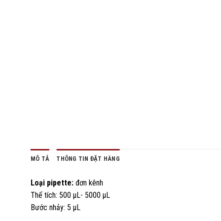
MÔ TẢ
THÔNG TIN ĐẶT HÀNG
Loại pipette:
đơn kênh
Thể tích: 500 µL- 5000 µL
Bước nhảy: 5 µL