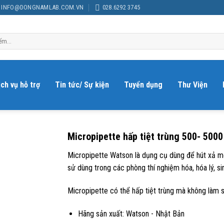
INFO@DONGNAMLAB.COM.VN
028.6292 3745
ịch vụ hỗ trợ
Tin tức/ Sự kiện
Tuyển dụng
Thư Viện
Micropipette hấp tiệt trùng 500- 500
Micropipette Watson là dụng cụ dùng để hút xả m
sử dùng trong các phòng thí nghiệm hóa, hóa lý, si
Micropipette có thể hấp tiệt trùng mà không làm sa
Hãng sản xuất: Watson - Nhật Bản