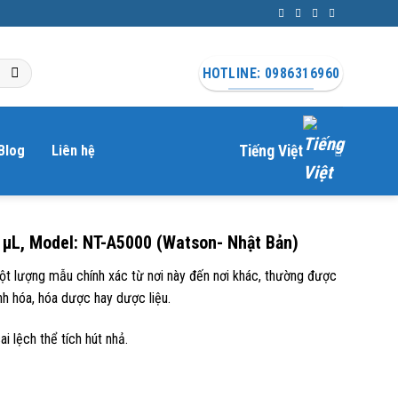
HOTLINE: 0986316960
Blog
Liên hệ
Tiếng Việt
0 µL, Model: NT-A5000 (Watson- Nhật Bản)
ột lượng mẫu chính xác từ nơi này đến nơi khác, thường được
nh hóa, hóa dược hay dược liệu.
i lệch thể tích hút nhả.