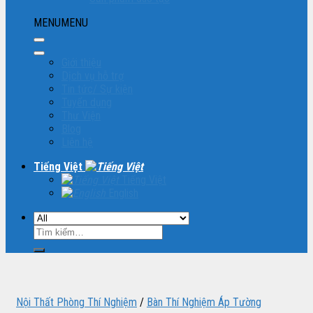
MENU
MENU
Giới thiệu
Dịch vụ hỗ trợ
Tin tức/ Sự kiện
Tuyển dụng
Thư Viện
Blog
Liên hệ
Tiếng Việt
Tiếng Việt
English
Tìm
kiếm:
Nội Thất Phòng Thí Nghiệm
/
Bàn Thí Nghiệm Áp Tường