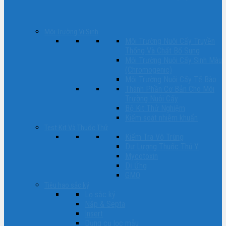
Môi Trường Vi Sinh
Môi Trường Nuôi Cấy Truyền
Thống Và Chất Bổ Sung
Môi Trường Nuôi Cấy Sinh Màu
(Chromogenic)
Môi Trường Nuôi Cấy Tế Bào
Thành Phần Cơ Bản Cho Môi
Trường Nuôi Cấy
Bộ Kit Thử Nghiệm
Kiểm soát nhiễm khuẩn
Test Kit Và Thuốc Thử
Kiểm Tra Vô Trùng
Dư Lượng Thuốc Thú Y
Mycotoxin
Dị Ứng
GMO
Tiêu hao sắc ký
Lọ sắc ký
Nắp & Septa
Insert
Dụng cụ lọc mẫu