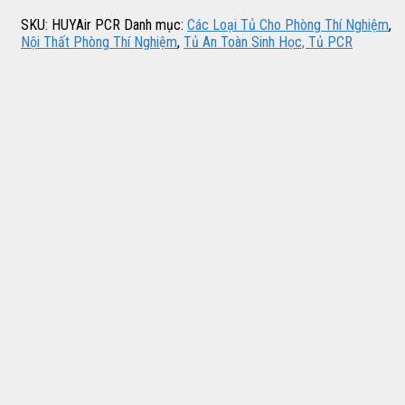
SKU:
HUYAir PCR
Danh mục:
Các Loại Tủ Cho Phòng Thí Nghiệm
,
Nội Thất Phòng Thí Nghiệm
,
Tủ An Toàn Sinh Học, Tủ PCR