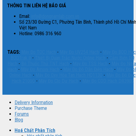
THÔNG TIN LIÊN HỆ BÁO GIÁ
Email:
info@dongnamlab.com.vn
Số 23/30 Đường C1, Phường Tân Bình, Thành phố Hồ Chí Minh
Việt Nam
Hotline: 0986 316 960
TAGS:
Máy Đo TOC Hach
-
Máy Đo UV254 Hach
-
Máy Đo BOD Hac
BODTrak II
-
Thiết Bị Quan Trắc Nước Online Hach
-
Cảm Biến DO
Hach
-
Bộ Thuốc Thử TNT Hach
-
Máy Đo TSS Hach
-
Máy Đo Nitra
Hach
-
Máy Đo Amoni Hach
-
Máy Đo Độ Dẫn Điện Hach
-
Máy Đo p
Online Hach
-
Máy Đo Oxy Hòa Tan Hach HQ1130
-
Máy Đo Độ Đục
Hach 2100Q
-
Máy Đo Clo Dư Hach
-
Máy Đo COD Hach DR3900
Delivery Information
Purchase Theme
Forums
Blog
Hoá Chất Phân Tích