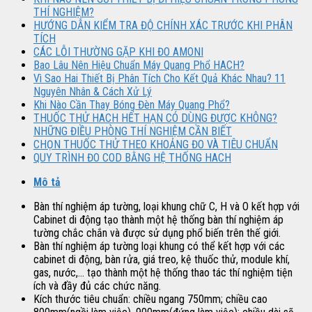
THÍ NGHIỆM?
HƯỚNG DẪN KIỂM TRA ĐỘ CHÍNH XÁC TRƯỚC KHI PHÂN
TÍCH
CÁC LỖI THƯỜNG GẶP KHI ĐO AMONI
Bao Lâu Nên Hiệu Chuẩn Máy Quang Phổ HACH?
Vì Sao Hai Thiết Bị Phân Tích Cho Kết Quả Khác Nhau? 11
Nguyên Nhân & Cách Xử Lý
Khi Nào Cần Thay Bóng Đèn Máy Quang Phổ?
THUỐC THỬ HACH HẾT HẠN CÓ DÙNG ĐƯỢC KHÔNG?
NHỮNG ĐIỀU PHÒNG THÍ NGHIỆM CẦN BIẾT
CHỌN THUỐC THỬ THEO KHOẢNG ĐO VÀ TIÊU CHUẨN
QUY TRÌNH ĐO COD BẰNG HỆ THỐNG HACH
Mô tả
Bàn thí nghiệm áp tường, loại khung chữ C, H và O kết hợp với
Cabinet di động tạo thành một hệ thống bàn thí nghiệm áp
tường chắc chắn và được sử dụng phổ biến trên thế giới.
Bàn thí nghiệm áp tường loại khung có thể kết hợp với các
cabinet di động, bàn rửa, giá treo, kệ thuốc thử, module khí,
gas, nước,… tạo thành một hệ thống thao tác thí nghiệm tiện
ích và đầy đủ các chức năng.
Kích thước tiêu chuẩn: chiều ngang 750mm; chiều cao