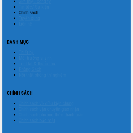
Giới thiệu công ty
Tin tức/ Sự kiện
Chính sách
Tuyển dụng
Liên hệ
DANH MỤC
Thiết bị
Môi trường vi sinh
Test kit & thuốc thử
Phòng Sạch
Nội thất phòng thí nghiệm
CHÍNH SÁCH
Chính sách về điều kiện chung
Chính sách vận chuyển giao nhận
Chính sách phương thức thanh toán
Chính sách bảo mật