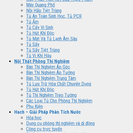
Máy Quang Phổ
Nồi Hấp Tiệt Trùng
Tủ An Toàn Sinh Học, Tủ PCR
Tủ Ấm
Tủ Cấy Vi Sinh
Tủ Hút Khí Độc
Tủ Mát Và Tủ Lạnh Âm Sâu
Tủ Sấy
Tủ Sấy Tiệt Trùng
Tủ Vi Khí Hậu
Nội Thất Phòng Thí Nghiệm
Bàn Thí Nghiệm Áp Góc
Bàn Thí Nghiệm Áp Tường
Bàn Thí Nghiệm Trung Tâm
Tủ Lưu Trữ Hóa Chất Chuyên Dụng
Tủ Hút Khí Độc
Tủ Thí Nghiệm Treo Tường
Các Loại Tủ Cho Phòng Thí Nghiệm
Phụ Kiện
Hach – Giải Pháp Phân Tích Nước
Hóa học
Dụng cụ phòng thí nghiệm và di động
Công cụ trực tuyến