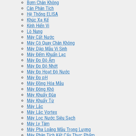
Bơm Chân Không
Cân Phân Tích
Hệ Thống ELISA
Khúc Xạ Kế
Kính Hiển Vi
Lò Nung
Máy Cất Nước
Máy Cô Quay Chân Không
Máy Dập Mẫu Vi Sinh
Máy Đếm Khuẩn Lạc
Máy Đo Độ Ẩm
Máy Đo Độ Nhớt
Máy Đo Hoạt Độ Nước
Máy Đo pH
Máy Đồng Hóa Mẫu
Máy Đông Khô
Máy Khuấy Đũa
Máy Khuấy Từ
Máy Lắc
Máy Lắc Vortex
Máy Lọc Nước Siêu Sạch
Máy Ly Tâm
Máy Pha Loãng Mẫu Trọng Lượng
Máy Phân Tích Kết Cấu Thực Phẩm