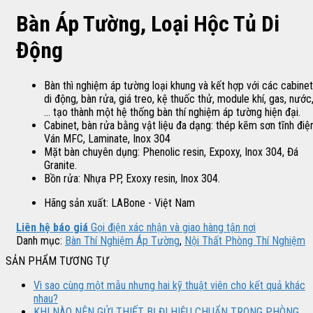
Bàn Áp Tường, Loại Hộc Tủ Di
Động
Bàn thì nghiệm áp tường loại khung và kết hợp với các cabinet
di động, bàn rửa, giá treo, kệ thuốc thử, module khí, gas, nước
… tạo thành một hệ thống bàn thí nghiệm áp tường hiện đại.
Cabinet, bàn rửa bằng vật liệu đa dạng: thép kẽm sơn tĩnh điện
Ván MFC, Laminate, Inox 304
Mặt bàn chuyên dụng: Phenolic resin, Expoxy, Inox 304, Đá
Granite.
Bồn rửa: Nhựa PP, Exoxy resin, Inox 304.
Hãng sản xuất: LABone - Việt Nam
Liên hệ báo giá
Gọi điện xác nhận và giao hàng tận nơi
Danh mục:
Bàn Thí Nghiệm Áp Tường
,
Nội Thất Phòng Thí Nghiệm
SẢN PHẨM TƯƠNG TỰ
Vì sao cùng một mẫu nhưng hai kỹ thuật viên cho kết quả khác
nhau?
KHI NÀO NÊN GỬI THIẾT BỊ ĐI HIỆU CHUẨN TRONG PHÒNG