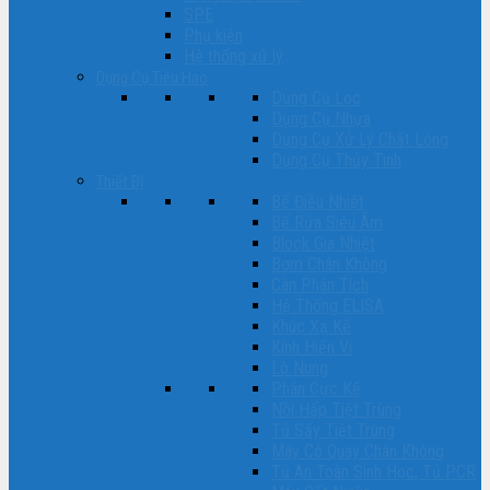
SPE
Phụ kiện
Hệ thống xử lý
Dụng Cụ Tiêu Hao
Dụng Cụ Lọc
Dụng Cụ Nhựa
Dụng Cụ Xử Lý Chất Lỏng
Dụng Cụ Thủy Tinh
Thiết Bị
Bể Điều Nhiệt
Bể Rửa Siêu Âm
Block Gia Nhiệt
Bơm Chân Không
Cân Phân Tích
Hệ Thống ELISA
Khúc Xạ Kế
Kính Hiển Vi
Lò Nung
Phân Cực Kế
Nồi Hấp Tiệt Trùng
Tủ Sấy Tiệt Trùng
Máy Cô Quay Chân Không
Tủ An Toàn Sinh Học, Tủ PCR