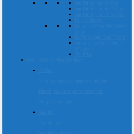
Bàn Thí Nghiệm Áp Góc
Bàn Thí Nghiệm Áp Tường
Bàn Thí Nghiệm Trung Tâm
Tủ Hút Khí Độc
Tủ Lưu Trữ Hóa Chất Chuyên
Dụng
Tủ Thí Nghiệm Treo Tường
Các Loại Tủ Cho Phòng Thí
Nghiệm
Phụ Kiện
Hach - Giải Pháp Phân Tích Nước
Hóa học
Dụng cụ phòng thí nghiệm và di động
Thiết bị và vật tư phòng thí nghiệm
Công cụ trực tuyến
Mẫu thử
Loại dụng cụ
Sản phẩm đào tạo