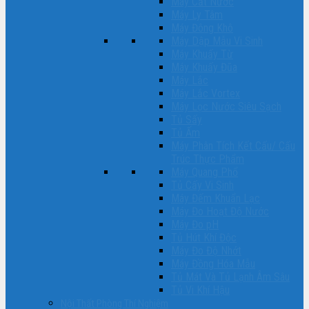
Máy Cất Nước
Máy Ly Tâm
Máy Đông Khô
Máy Dập Mẫu Vi Sinh
Máy Khuấy Từ
Máy Khuấy Đũa
Máy Lắc
Máy Lắc Vortex
Máy Lọc Nước Siêu Sạch
Tủ Sấy
Tủ Ấm
Máy Phân Tích Kết Cấu/ Cấu
Trúc Thực Phẩm
Máy Quang Phổ
Tủ Cấy Vi Sinh
Máy Đếm Khuẩn Lạc
Máy Đo Hoạt Độ Nước
Máy Đo pH
Tủ Hút Khí Độc
Máy Đo Độ Nhớt
Máy Đồng Hóa Mẫu
Tủ Mát Và Tủ Lạnh Âm Sâu
Tủ Vi Khí Hậu
Nội Thất Phòng Thí Nghiệm