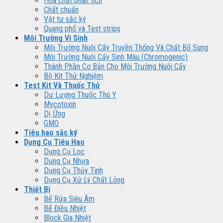
Hóa chất phân tích
Chất chuẩn
Vật tư sắc ký
Quang phổ và Test strips
Môi Trường Vi Sinh
Môi Trường Nuôi Cấy Truyền Thống Và Chất Bổ Sung
Môi Trường Nuôi Cấy Sinh Màu (Chromogenic)
Thành Phần Cơ Bản Cho Môi Trường Nuôi Cấy
Bộ Kit Thử Nghiệm
Test Kit Và Thuốc Thử
Dư Lượng Thuốc Thú Y
Mycotoxin
Dị Ứng
GMO
Tiêu hao sắc ký
Dụng Cụ Tiêu Hao
Dụng Cụ Lọc
Dụng Cụ Nhựa
Dụng Cụ Thủy Tinh
Dụng Cụ Xử Lý Chất Lỏng
Thiết Bị
Bể Rửa Siêu Âm
Bể Điều Nhiệt
Block Gia Nhiệt