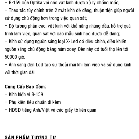
– B-159 của Optika với các vật kính được xử lý chống mốc;
– Thao tác tùy chỉnh trên 2 mắt kính dễ dàng, thuận tiện giúp người
sử dụng chủ động hơn trong việc quan sát;
– Độ tương phản cao, vật kính với khả năng nhúng dầu, hỗ trợ quá
trình làm việc, quan sát với các mẫu sinh học được dễ dàng;
– Kính sử dụng nguồn sáng loại X-Led có điều chỉnh, điều khiển
nguồn sáng chủ động bằng núm xoay. Đèn này có tuổi thọ lên tới
50000 giờ;
– Ánh sáng đèn Led tạo sự thoải mái khi làm việc và sử dụng kính
với thời gian dài.
Cung Cấp Bao Gồm:
– Kính hiển vi B-159
– Phụ kiện tiêu chuẩn đi kèm
– HDSD tiếng Anh/Việt và các giấy tờ liên quan
SẢN PHẨM TƯƠNG TỰ