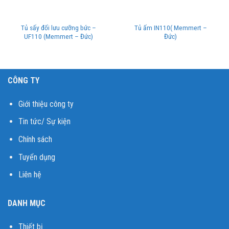
Tủ sấy đối lưu cưỡng bức –
Tủ ấm IN110( Memmert –
UF110 (Memmert – Đức)
Đức)
CÔNG TY
Giới thiệu công ty
Tin tức/ Sự kiện
Chính sách
Tuyển dụng
Liên hệ
DANH MỤC
Thiết bị