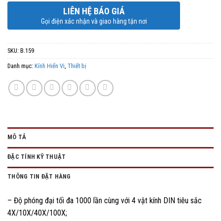
LIÊN HỆ BÁO GIÁ
Gọi điện xác nhận và giao hàng tận nơi
SKU:
B.159
Danh mục:
Kính Hiển Vi
,
Thiết bị
MÔ TẢ
ĐẶC TÍNH KỸ THUẬT
THÔNG TIN ĐẶT HÀNG
– Độ phóng đại tối đa 1000 lần cùng với 4 vật kính DIN tiêu sắc
4X/10X/40X/100X;