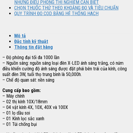
NHỮNG ĐIỀU PHÒNG THÍ NGHIỆM CẦN BIẾT
CHỌN THUỐC THỬ THEO KHOẢNG ĐO VÀ TIÊU CHUẨN
QUY TRÌNH ĐO COD BẰNG HỆ THỐNG HACH
Mô tả
Đặc tính kỹ thuật
Thông tin đặt hàng
– Độ phóng đại tối đa 1000 lần
– Nguồn sáng: nguồn sáng loại đèn X-LED ánh sáng trắng, có núm
điều khiển cường độ ánh sáng được đặt phái bên trái của kính, công
suất đèn 3W, tuổi thọ trung bình là 50,000h.
– Chế độ quan sát: nền sáng
Cung cấp bao gồm:
– Máy chính
– 02 thị kính 10X/18mm
– 04 vật kính 4X, 10X, 40X và 100X
– 01 lọ dầu soi
– 01 Kính lọc sắc xanh
– 01 Túi chống bụi