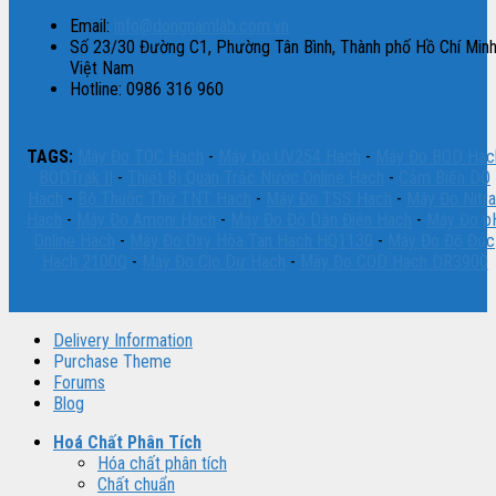
Email:
info@dongnamlab.com.vn
Số 23/30 Đường C1, Phường Tân Bình, Thành phố Hồ Chí Minh
Việt Nam
Hotline: 0986 316 960
TAGS:
Máy Đo TOC Hach
-
Máy Đo UV254 Hach
-
Máy Đo BOD Hac
BODTrak II
-
Thiết Bị Quan Trắc Nước Online Hach
-
Cảm Biến DO
Hach
-
Bộ Thuốc Thử TNT Hach
-
Máy Đo TSS Hach
-
Máy Đo Nitra
Hach
-
Máy Đo Amoni Hach
-
Máy Đo Độ Dẫn Điện Hach
-
Máy Đo p
Online Hach
-
Máy Đo Oxy Hòa Tan Hach HQ1130
-
Máy Đo Độ Đục
Hach 2100Q
-
Máy Đo Clo Dư Hach
-
Máy Đo COD Hach DR3900
Delivery Information
Purchase Theme
Forums
Blog
Hoá Chất Phân Tích
Hóa chất phân tích
Chất chuẩn