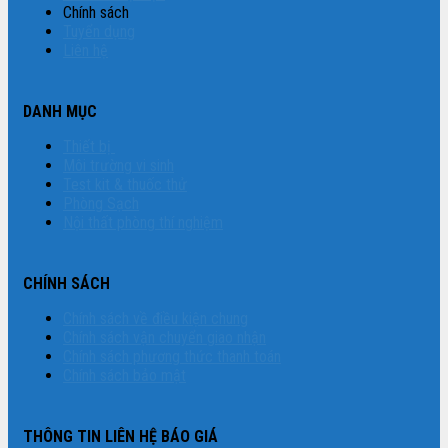
Chính sách
Tuyển dụng
Liên hệ
DANH MỤC
Thiết bị
Môi trường vi sinh
Test kit & thuốc thử
Phòng Sạch
Nội thất phòng thí nghiệm
CHÍNH SÁCH
Chính sách về điều kiện chung
Chính sách vận chuyển giao nhận
Chính sách phương thức thanh toán
Chính sách bảo mật
THÔNG TIN LIÊN HỆ BÁO GIÁ