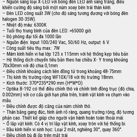
– Nguồn sáng loại X-LED với bóng đèn LED ánh sáng trắng; điều
khiển cường độ sáng bởi một núm xoay bên trái thân kính.
– Đèn LED công suất 3W (cho độ sáng tương đương với bóng đèn
halogen 30-35W).
– Nhiệt độ màu: 6300K
– Tuổi thọ trung bình của đèn LED: >65000 giờ.
– Độ phóng đại tối đa 1000 lần
– Nguồn điện: Input 100/240 Vac, 50/60 Hz, output: 6 V.
– Công suất tiêu thụ max.: 7W
– Mâm kính hiển vi hai lớp 125 x 115mm với hệ thống kẹp tiêu bản
– Hệ thống dịch chuyển tiêu bản theo hai chiều X- Y trong khoảng
70x30mm với độ chia 0,1mm
– Điều chỉnh khoảng cách liên đồng tử trong khoảng 48-75mm
– Thị kính thị trường rộng WF10X/18 với thị trường 18mm.
– Kích thước: 370*235*290 mm (H*W*D)
– Optika B-192 có thể điều chỉnh thô và chỉnh tinh đồng trục (độ chia,
0.002mm) với cơ cấu giới hạn phía trên, tránh vật kính va chạm vào
mẫu.
– Điều chỉnh được độ căng của núm chỉnh thô.
– Thân bằng gang đúc, hình ảnh rõ ràng, quang trường rộng, độ tương
phản cao. Thiết kế giúp cho người vận hành hoàn toàn thoải mái.
– Ổ lắp vật kính: Có 4 vị trí lắp vật kính, xoay tròn với hệ thống bi.
– Đầu kính hiển vi sinh học: Loại 2 mắt, nghiêng 30°, quay 360°.
– Điều chỉnh bù đi ốp trên mắt trái