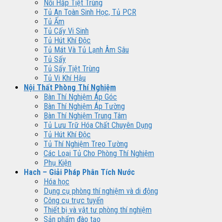
Nồi Hấp Tiệt Trùng
Tủ An Toàn Sinh Học, Tủ PCR
Tủ Ấm
Tủ Cấy Vi Sinh
Tủ Hút Khí Độc
Tủ Mát Và Tủ Lạnh Âm Sâu
Tủ Sấy
Tủ Sấy Tiệt Trùng
Tủ Vi Khí Hậu
Nội Thất Phòng Thí Nghiệm
Bàn Thí Nghiệm Áp Góc
Bàn Thí Nghiệm Áp Tường
Bàn Thí Nghiệm Trung Tâm
Tủ Lưu Trữ Hóa Chất Chuyên Dụng
Tủ Hút Khí Độc
Tủ Thí Nghiệm Treo Tường
Các Loại Tủ Cho Phòng Thí Nghiệm
Phụ Kiện
Hach – Giải Pháp Phân Tích Nước
Hóa học
Dụng cụ phòng thí nghiệm và di động
Công cụ trực tuyến
Thiết bị và vật tư phòng thí nghiệm
Sản phẩm đào tạo