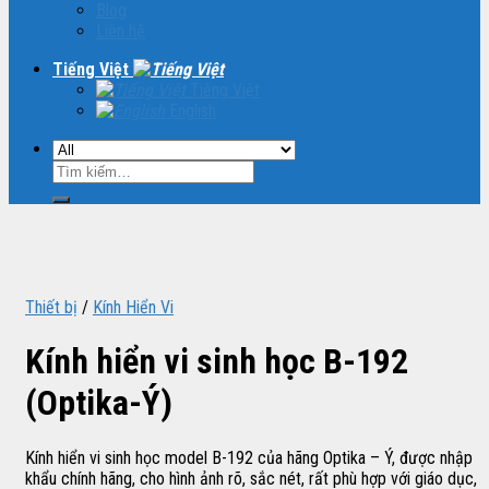
Blog
Liên hệ
Tiếng Việt
Tiếng Việt
English
Tìm
kiếm:
Thiết bị
/
Kính Hiển Vi
Kính hiển vi sinh học B-192
(Optika-Ý)
Kính hiển vi sinh học model B-192 của hãng Optika – Ý, được nhập
khẩu chính hãng, cho hình ảnh rõ, sắc nét, rất phù hợp với giáo dục,