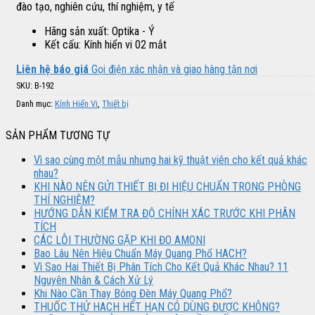
đào tạo, nghiên cứu, thí nghiệm, y tế
Hãng sản xuất: Optika - Ý
Kết cấu: Kính hiển vi 02 mắt
Liên hệ báo giá
Gọi điện xác nhận và giao hàng tận nơi
SKU:
B-192
Danh mục:
Kính Hiển Vi
,
Thiết bị
SẢN PHẨM TƯƠNG TỰ
Vì sao cùng một mẫu nhưng hai kỹ thuật viên cho kết quả khác
nhau?
KHI NÀO NÊN GỬI THIẾT BỊ ĐI HIỆU CHUẨN TRONG PHÒNG
THÍ NGHIỆM?
HƯỚNG DẪN KIỂM TRA ĐỘ CHÍNH XÁC TRƯỚC KHI PHÂN
TÍCH
CÁC LỖI THƯỜNG GẶP KHI ĐO AMONI
Bao Lâu Nên Hiệu Chuẩn Máy Quang Phổ HACH?
Vì Sao Hai Thiết Bị Phân Tích Cho Kết Quả Khác Nhau? 11
Nguyên Nhân & Cách Xử Lý
Khi Nào Cần Thay Bóng Đèn Máy Quang Phổ?
THUỐC THỬ HACH HẾT HẠN CÓ DÙNG ĐƯỢC KHÔNG?