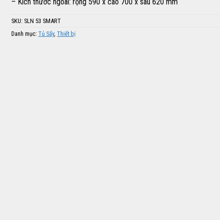
– Kích thước ngoài: rộng 590 x cao 700 x sâu 620 mm
SKU:
SLN 53 SMART
Danh mục:
Tủ Sấy
,
Thiết bị