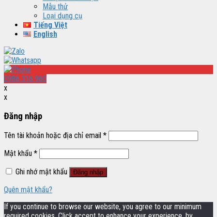
Mẫu thử
Loại dụng cụ
Tiếng Việt
English
0986 316 960
x
x
Đăng nhập
Tên tài khoản hoặc địa chỉ email
*
Mật khẩu
*
Ghi nhớ mật khẩu
Đăng nhập
Quên mật khẩu?
If you continue to browse our website, you agree to our minimum
required cookies. Click accept to enhance your experience, by