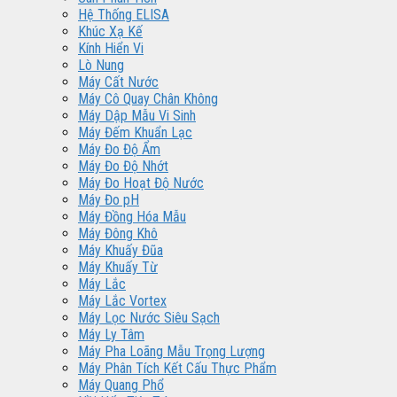
Hệ Thống ELISA
Khúc Xạ Kế
Kính Hiển Vi
Lò Nung
Máy Cất Nước
Máy Cô Quay Chân Không
Máy Dập Mẫu Vi Sinh
Máy Đếm Khuẩn Lạc
Máy Đo Độ Ẩm
Máy Đo Độ Nhớt
Máy Đo Hoạt Độ Nước
Máy Đo pH
Máy Đồng Hóa Mẫu
Máy Đông Khô
Máy Khuấy Đũa
Máy Khuấy Từ
Máy Lắc
Máy Lắc Vortex
Máy Lọc Nước Siêu Sạch
Máy Ly Tâm
Máy Pha Loãng Mẫu Trọng Lượng
Máy Phân Tích Kết Cấu Thực Phẩm
Máy Quang Phổ