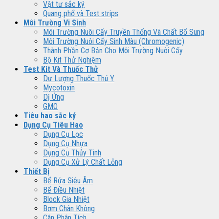
Vật tư sắc ký
Quang phổ và Test strips
Môi Trường Vi Sinh
Môi Trường Nuôi Cấy Truyền Thống Và Chất Bổ Sung
Môi Trường Nuôi Cấy Sinh Màu (Chromogenic)
Thành Phần Cơ Bản Cho Môi Trường Nuôi Cấy
Bộ Kit Thử Nghiệm
Test Kit Và Thuốc Thử
Dư Lượng Thuốc Thú Y
Mycotoxin
Dị Ứng
GMO
Tiêu hao sắc ký
Dụng Cụ Tiêu Hao
Dụng Cụ Lọc
Dụng Cụ Nhựa
Dụng Cụ Thủy Tinh
Dụng Cụ Xử Lý Chất Lỏng
Thiết Bị
Bể Rửa Siêu Âm
Bể Điều Nhiệt
Block Gia Nhiệt
Bơm Chân Không
Cân Phân Tích