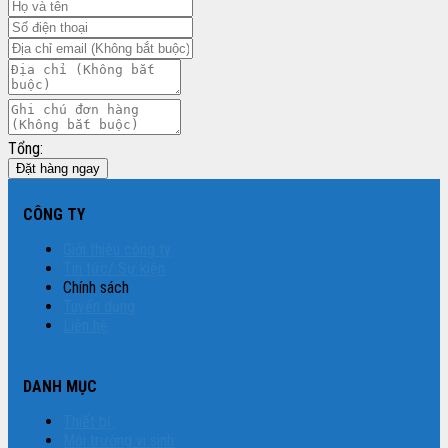
Tổng:
Đặt hàng ngay
CÔNG TY
Giới thiệu công ty
Tin tức/ Sự kiện
Chính sách
Tuyển dụng
Liên hệ
DANH MỤC
Thiết bị
Môi trường vi sinh