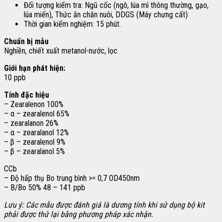
Đối tượng kiểm tra: Ngũ cốc (ngô, lúa mì thông thường, gạo,
lúa miến), Thức ăn chăn nuôi, DDGS (Máy chưng cất)
Thời gian kiểm nghiệm: 15 phút.
Chuẩn bị mẫu
Nghiền, chiết xuất metanol-nước, lọc
Giới hạn phát hiện:
10 ppb
Tính đặc hiệu
– Zearalenon 100%
– α – zearalenol 65%
– zearalanon 26%
– α – zearalanol 12%
– β – zearalenol 9%
– β – zearalanol 5%
CCb
– Độ hấp thụ Bo trung bình >= 0,7 OD450nm
– B/Bo 50% 48 – 141 ppb
Lưu ý: Các mẫu được đánh giá là dương tính khi sử dụng bộ kit
phải được thử lại bằng phương pháp xác nhận.