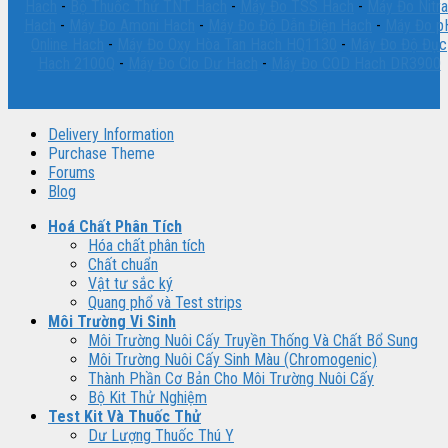
Hach
-
Bộ Thuốc Thử TNT Hach
-
Máy Đo TSS Hach
-
Máy Đo Nitra
Hach
-
Máy Đo Amoni Hach
-
Máy Đo Độ Dẫn Điện Hach
-
Máy Đo p
Online Hach
-
Máy Đo Oxy Hòa Tan Hach HQ1130
-
Máy Đo Độ Đục
Hach 2100Q
-
Máy Đo Clo Dư Hach
-
Máy Đo COD Hach DR3900
Delivery Information
Purchase Theme
Forums
Blog
Hoá Chất Phân Tích
Hóa chất phân tích
Chất chuẩn
Vật tư sắc ký
Quang phổ và Test strips
Môi Trường Vi Sinh
Môi Trường Nuôi Cấy Truyền Thống Và Chất Bổ Sung
Môi Trường Nuôi Cấy Sinh Màu (Chromogenic)
Thành Phần Cơ Bản Cho Môi Trường Nuôi Cấy
Bộ Kit Thử Nghiệm
Test Kit Và Thuốc Thử
Dư Lượng Thuốc Thú Y