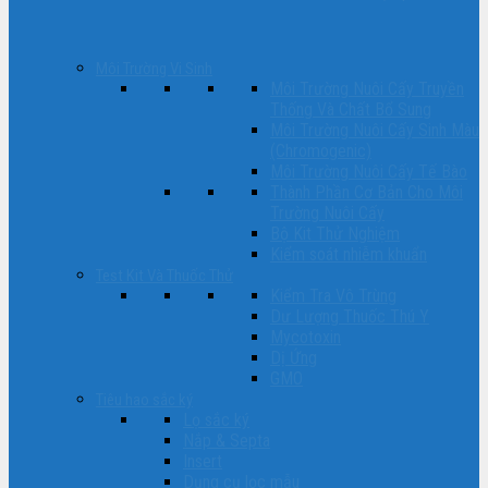
Môi Trường Vi Sinh
Môi Trường Nuôi Cấy Truyền
Thống Và Chất Bổ Sung
Môi Trường Nuôi Cấy Sinh Màu
(Chromogenic)
Môi Trường Nuôi Cấy Tế Bào
Thành Phần Cơ Bản Cho Môi
Trường Nuôi Cấy
Bộ Kit Thử Nghiệm
Kiểm soát nhiễm khuẩn
Test Kit Và Thuốc Thử
Kiểm Tra Vô Trùng
Dư Lượng Thuốc Thú Y
Mycotoxin
Dị Ứng
GMO
Tiêu hao sắc ký
Lọ sắc ký
Nắp & Septa
Insert
Dụng cụ lọc mẫu