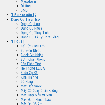
Mycotoxin
Dị Ứng
GMO
Tiêu hao sắc ký
Dụng Cụ Tiêu Hao
Dụng Cụ Lọc
Dụng Cụ Nhựa
Dụng Cụ Thủy Tinh
Dụng Cụ Xử Lý Chất Lỏng
Thiết Bị
Bể Rửa Siêu Âm
Bể Điều Nhiệt
Block Gia Nhiệt
Bơm Chân Không
Cân Phân Tích
Hệ Thống ELISA
Khúc Xạ Kế
Kính Hiển Vi
Lò Nung
Máy Cất Nước
Máy Cô Quay Chân Không
Máy Dập Mẫu Vi Sinh
Máy Đếm Khuẩn Lạc
Máy Đo Độ Ẩm