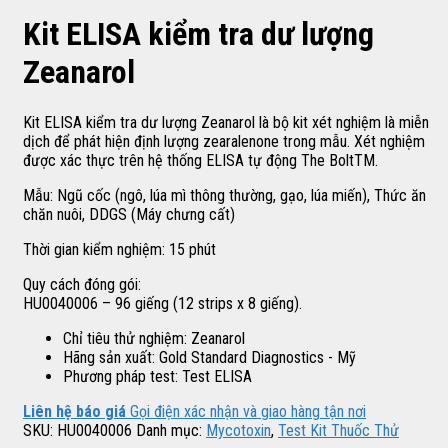
Kit ELISA kiểm tra dư lượng
Zeanarol
Kit ELISA kiểm tra dư lượng Zeanarol là bộ kit xét nghiệm là miễn
dịch để phát hiện định lượng zearalenone trong mẫu. Xét nghiệm
được xác thực trên hệ thống ELISA tự động The BoltTM.
Mẫu: Ngũ cốc (ngô, lúa mì thông thường, gạo, lúa miến), Thức ăn
chăn nuôi, DDGS (Máy chưng cất)
Thời gian kiểm nghiệm: 15 phút
Quy cách đóng gói:
HU0040006 – 96 giếng (12 strips x 8 giếng).
Chỉ tiêu thử nghiệm: Zeanarol
Hãng sản xuất: Gold Standard Diagnostics - Mỹ
Phương pháp test: Test ELISA
Liên hệ báo giá
Gọi điện xác nhận và giao hàng tận nơi
SKU:
HU0040006
Danh mục:
Mycotoxin
,
Test Kit Thuốc Thử