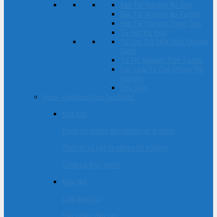
Bàn Thí Nghiệm Áp Góc
Bàn Thí Nghiệm Áp Tường
Bàn Thí Nghiệm Trung Tâm
Tủ Hút Khí Độc
Tủ Lưu Trữ Hóa Chất Chuyên
Dụng
Tủ Thí Nghiệm Treo Tường
Các Loại Tủ Cho Phòng Thí
Nghiệm
Phụ Kiện
Hach - Giải Pháp Phân Tích Nước
Hóa học
Dụng cụ phòng thí nghiệm và di động
Thiết bị và vật tư phòng thí nghiệm
Công cụ trực tuyến
Mẫu thử
Loại dụng cụ
Sản phẩm đào tạo