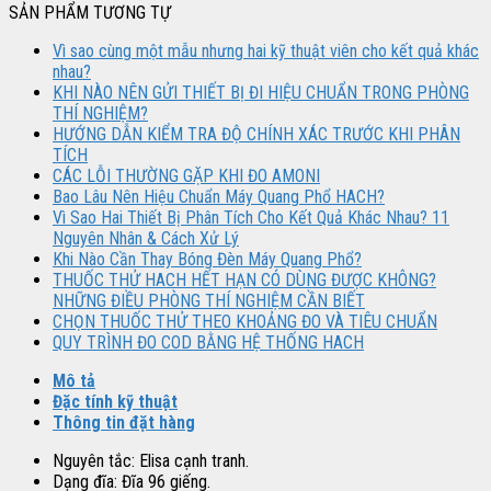
SẢN PHẨM TƯƠNG TỰ
Vì sao cùng một mẫu nhưng hai kỹ thuật viên cho kết quả khác
nhau?
KHI NÀO NÊN GỬI THIẾT BỊ ĐI HIỆU CHUẨN TRONG PHÒNG
THÍ NGHIỆM?
HƯỚNG DẪN KIỂM TRA ĐỘ CHÍNH XÁC TRƯỚC KHI PHÂN
TÍCH
CÁC LỖI THƯỜNG GẶP KHI ĐO AMONI
Bao Lâu Nên Hiệu Chuẩn Máy Quang Phổ HACH?
Vì Sao Hai Thiết Bị Phân Tích Cho Kết Quả Khác Nhau? 11
Nguyên Nhân & Cách Xử Lý
Khi Nào Cần Thay Bóng Đèn Máy Quang Phổ?
THUỐC THỬ HACH HẾT HẠN CÓ DÙNG ĐƯỢC KHÔNG?
NHỮNG ĐIỀU PHÒNG THÍ NGHIỆM CẦN BIẾT
CHỌN THUỐC THỬ THEO KHOẢNG ĐO VÀ TIÊU CHUẨN
QUY TRÌNH ĐO COD BẰNG HỆ THỐNG HACH
Mô tả
Đặc tính kỹ thuật
Thông tin đặt hàng
Nguyên tắc: Elisa cạnh tranh.
Dạng đĩa: Đĩa 96 giếng.