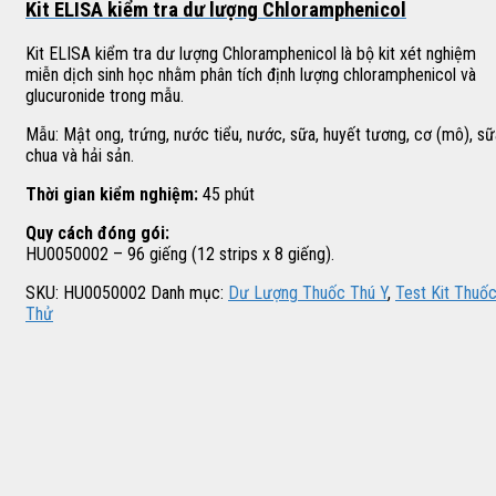
Kit ELISA kiểm tra dư lượng Chloramphenicol
Kit ELISA kiểm tra dư lượng Chloramphenicol là bộ kit xét nghiệm
miễn dịch sinh học nhằm phân tích định lượng chloramphenicol và
glucuronide trong mẫu.
Mẫu: Mật ong, trứng, nước tiểu, nước, sữa, huyết tương, cơ (mô), sữ
chua và hải sản.
Thời gian kiểm nghiệm:
45 phút
Quy cách đóng gói:
HU0050002 – 96 giếng (12 strips x 8 giếng).
SKU:
HU0050002
Danh mục:
Dư Lượng Thuốc Thú Y
,
Test Kit Thuố
Thử