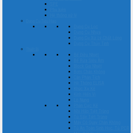
SPE
Phụ kiện
Hệ thống xử lý
Dụng Cụ Tiêu Hao
Dụng Cụ Lọc
Dụng Cụ Nhựa
Dụng Cụ Xử Lý Chất Lỏng
Dụng Cụ Thủy Tinh
Thiết Bị
Bể Điều Nhiệt
Bể Rửa Siêu Âm
Block Gia Nhiệt
Bơm Chân Không
Cân Phân Tích
Hệ Thống ELISA
Khúc Xạ Kế
Kính Hiển Vi
Lò Nung
Phân Cực Kế
Nồi Hấp Tiệt Trùng
Tủ Sấy Tiệt Trùng
Máy Cô Quay Chân Không
Tủ An Toàn Sinh Học, Tủ PCR