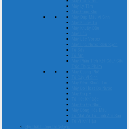
Máy Cất Nước
Máy Ly Tâm
Máy Đông Khô
Máy Dập Mẫu Vi Sinh
Máy Khuấy Từ
Máy Khuấy Đũa
Máy Lắc
Máy Lắc Vortex
Máy Lọc Nước Siêu Sạch
Tủ Sấy
Tủ Ấm
Máy Phân Tích Kết Cấu/ Cấu
Trúc Thực Phẩm
Máy Quang Phổ
Tủ Cấy Vi Sinh
Máy Đếm Khuẩn Lạc
Máy Đo Hoạt Độ Nước
Máy Đo pH
Tủ Hút Khí Độc
Máy Đo Độ Nhớt
Máy Đồng Hóa Mẫu
Tủ Mát Và Tủ Lạnh Âm Sâu
Tủ Vi Khí Hậu
Nội Thất Phòng Thí Nghiệm