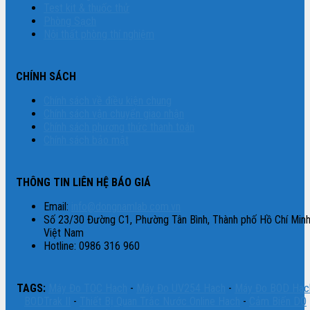
Test kit & thuốc thử
Phòng Sạch
Nội thất phòng thí nghiệm
CHÍNH SÁCH
Chính sách về điều kiện chung
Chính sách vận chuyển giao nhận
Chính sách phương thức thanh toán
Chính sách bảo mật
THÔNG TIN LIÊN HỆ BÁO GIÁ
Email:
info@dongnamlab.com.vn
Số 23/30 Đường C1, Phường Tân Bình, Thành phố Hồ Chí Minh
Việt Nam
Hotline: 0986 316 960
TAGS:
Máy Đo TOC Hach
-
Máy Đo UV254 Hach
-
Máy Đo BOD Hac
BODTrak II
-
Thiết Bị Quan Trắc Nước Online Hach
-
Cảm Biến DO