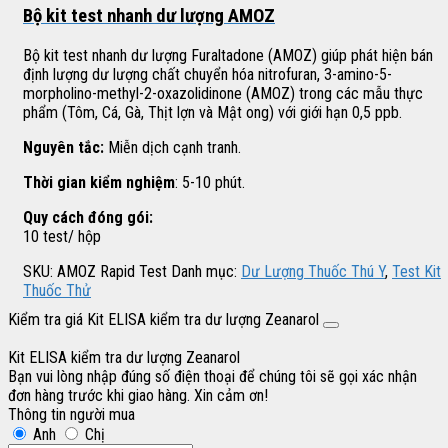
Bộ kit test nhanh dư lượng AMOZ
Bộ kit test nhanh dư lượng Furaltadone (AMOZ) giúp phát hiện bán
định lượng dư lượng chất chuyển hóa nitrofuran, 3-amino-5-
morpholino-methyl-2-oxazolidinone (AMOZ) trong các mẫu thực
phẩm (Tôm, Cá, Gà, Thịt lợn và Mật ong) với giới hạn 0,5 ppb.
Nguyên tắc:
Miễn dịch cạnh tranh.
Thời gian kiểm nghiệm
: 5-10 phút.
Quy cách đóng gói:
10 test/ hộp
SKU:
AMOZ Rapid Test
Danh mục:
Dư Lượng Thuốc Thú Y
,
Test Kit
Thuốc Thử
Kiểm tra giá Kit ELISA kiểm tra dư lượng Zeanarol
Kit ELISA kiểm tra dư lượng Zeanarol
Bạn vui lòng nhập đúng số điện thoại để chúng tôi sẽ gọi xác nhận
đơn hàng trước khi giao hàng. Xin cảm ơn!
Thông tin người mua
Anh
Chị