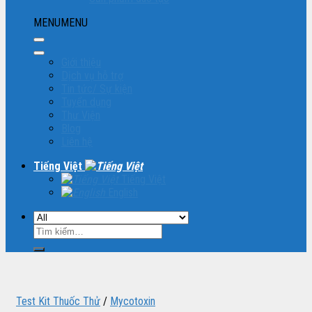
MENU
MENU
Giới thiệu
Dịch vụ hỗ trợ
Tin tức/ Sự kiện
Tuyển dụng
Thư Viện
Blog
Liên hệ
Tiếng Việt
Tiếng Việt
English
Tìm
kiếm:
Test Kit Thuốc Thử
/
Mycotoxin