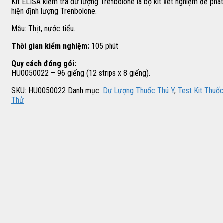
Kit ELISA kiểm tra dư lượng Trenbolone là bộ kit xét nghiệm để phát
hiện định lượng Trenbolone.
Mẫu: Thịt, nước tiểu.
Thời gian kiểm nghiệm:
105 phút
Quy cách đóng gói:
HU0050022 – 96 giếng (12 strips x 8 giếng).
SKU:
HU0050022
Danh mục:
Dư Lượng Thuốc Thú Y
,
Test Kit Thuố
Thử