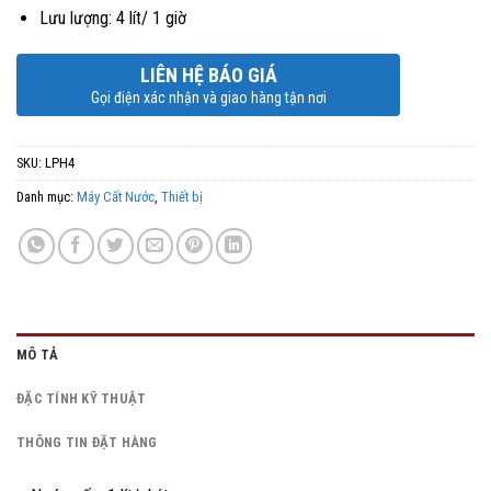
Lưu lượng: 4 lít/ 1 giờ
LIÊN HỆ BÁO GIÁ
Gọi điện xác nhận và giao hàng tận nơi
SKU:
LPH4
Danh mục:
Máy Cất Nước
,
Thiết bị
MÔ TẢ
ĐẶC TÍNH KỸ THUẬT
THÔNG TIN ĐẶT HÀNG