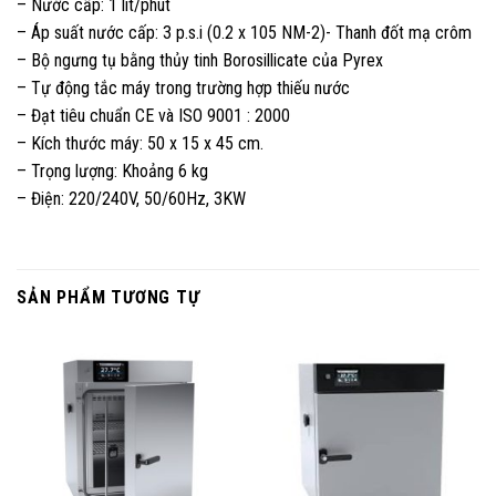
– Nước cấp: 1 lít/phút
– Áp suất nước cấp: 3 p.s.i (0.2 x 105 NM-2)- Thanh đốt mạ crôm
– Bộ ngưng tụ bằng thủy tinh Borosillicate của Pyrex
– Tự động tắc máy trong trường hợp thiếu nước
– Đạt tiêu chuẩn CE và ISO 9001 : 2000
– Kích thước máy: 50 x 15 x 45 cm.
– Trọng lượng: Khoảng 6 kg
– Điện: 220/240V, 50/60Hz, 3KW
SẢN PHẨM TƯƠNG TỰ