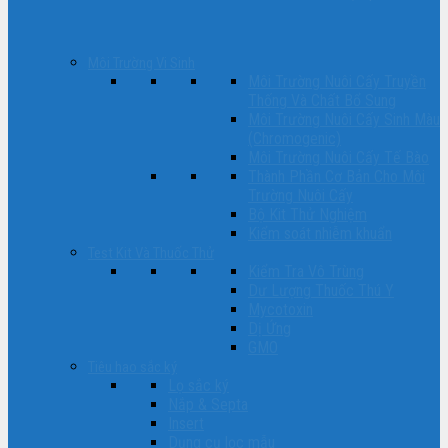
Môi Trường Vi Sinh
Môi Trường Nuôi Cấy Truyền
Thống Và Chất Bổ Sung
Môi Trường Nuôi Cấy Sinh Màu
(Chromogenic)
Môi Trường Nuôi Cấy Tế Bào
Thành Phần Cơ Bản Cho Môi
Trường Nuôi Cấy
Bộ Kit Thử Nghiệm
Kiểm soát nhiễm khuẩn
Test Kit Và Thuốc Thử
Kiểm Tra Vô Trùng
Dư Lượng Thuốc Thú Y
Mycotoxin
Dị Ứng
GMO
Tiêu hao sắc ký
Lọ sắc ký
Nắp & Septa
Insert
Dụng cụ lọc mẫu