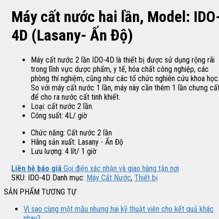
Máy cất nước hai lần, Model: IDO
4D (Lasany- Ấn Độ)
Máy cất nước 2 lần IDO-4D là thiết bị được sử dụng rộng rãi
trong lĩnh vực dược phẩm, y tế, hóa chất công nghiệp, các
phòng thí nghiệm, cũng như các tổ chức nghiên cứu khoa học
So với máy cất nước 1 lần, máy này cần thêm 1 lần chưng cấ
để cho ra nước cất tinh khiết.
Loại: cất nước 2 lần.
Công suất: 4L/ giờ
Chức năng: Cất nước 2 lần
Hãng sản xuất: Lasany - Ấn Độ
Lưu lượng: 4 lít/ 1 giờ
Liên hệ báo giá
Gọi điện xác nhận và giao hàng tận nơi
SKU:
IDO-4D
Danh mục:
Máy Cất Nước
,
Thiết bị
SẢN PHẨM TƯƠNG TỰ
Vì sao cùng một mẫu nhưng hai kỹ thuật viên cho kết quả khác
nhau?