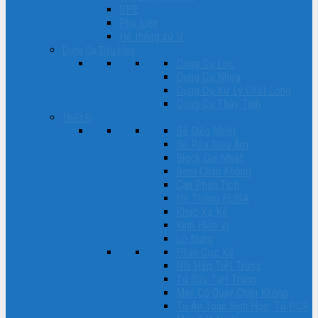
SPE
Phụ kiện
Hệ thống xử lý
Dụng Cụ Tiêu Hao
Dụng Cụ Lọc
Dụng Cụ Nhựa
Dụng Cụ Xử Lý Chất Lỏng
Dụng Cụ Thủy Tinh
Thiết Bị
Bể Điều Nhiệt
Bể Rửa Siêu Âm
Block Gia Nhiệt
Bơm Chân Không
Cân Phân Tích
Hệ Thống ELISA
Khúc Xạ Kế
Kính Hiển Vi
Lò Nung
Phân Cực Kế
Nồi Hấp Tiệt Trùng
Tủ Sấy Tiệt Trùng
Máy Cô Quay Chân Không
Tủ An Toàn Sinh Học, Tủ PCR