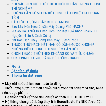
KHI NÀO NÊN GỬI THIẾT BỊ ĐI HIỆU CHUẨN TRONG PHÒNG
THÍ NGHIỆM?
HƯỚNG DẪN KIỂM TRA ĐỘ CHÍNH XÁC TRƯỚC KHI PHÂN
TÍCH
CÁC LỖI THƯỜNG GẶP KHI ĐO AMONI
Bao Lâu Nên Hiệu Chuẩn Máy Quang Phổ HACH?
Vì Sao Hai Thiết Bị Phân Tích Cho Kết Quả Khác Nhau? 11
Nguyên Nhân & Cách Xử Lý
Khi Nào Cần Thay Bóng Đèn Máy Quang Phổ?
THUỐC THỬ HACH HẾT HẠN CÓ DÙNG ĐƯỢC KHÔNG?
NHỮNG ĐIỀU PHÒNG THÍ NGHIỆM CẦN BIẾT
CHỌN THUỐC THỬ THEO KHOẢNG ĐO VÀ TIÊU CHUẨN
QUY TRÌNH ĐO COD BẰNG HỆ THỐNG HACH
Mô tả
Đặc tính kỹ thuật
Thông tin đặt hàng
– Máy cất nước 2 lần hoàn toàn tự động
– Chất lượng nước đạt tiêu chuẩn dùng trong thí nghiệm vi sinh, bệnh
viện, dược phẩm…
– Hệ thống thiết kế theo tiêu chuẩn an toàn IEC 61010-1 và CE
– Hệ thống chưng cất bằng thuỷ tinh Borosillicate PYREX được đặt