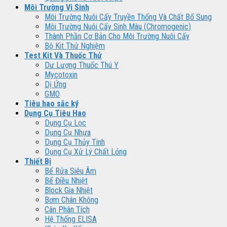
Môi Trường Vi Sinh
Môi Trường Nuôi Cấy Truyền Thống Và Chất Bổ Sung
Môi Trường Nuôi Cấy Sinh Màu (Chromogenic)
Thành Phần Cơ Bản Cho Môi Trường Nuôi Cấy
Bộ Kit Thử Nghiệm
Test Kit Và Thuốc Thử
Dư Lượng Thuốc Thú Y
Mycotoxin
Dị Ứng
GMO
Tiêu hao sắc ký
Dụng Cụ Tiêu Hao
Dụng Cụ Lọc
Dụng Cụ Nhựa
Dụng Cụ Thủy Tinh
Dụng Cụ Xử Lý Chất Lỏng
Thiết Bị
Bể Rửa Siêu Âm
Bể Điều Nhiệt
Block Gia Nhiệt
Bơm Chân Không
Cân Phân Tích
Hệ Thống ELISA