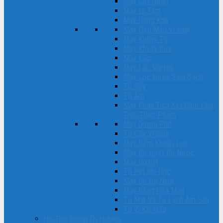
Máy Cất Nước
Máy Ly Tâm
Máy Đông Khô
Máy Dập Mẫu Vi Sinh
Máy Khuấy Từ
Máy Khuấy Đũa
Máy Lắc
Máy Lắc Vortex
Máy Lọc Nước Siêu Sạch
Tủ Sấy
Tủ Ấm
Máy Phân Tích Kết Cấu/ Cấu
Trúc Thực Phẩm
Máy Quang Phổ
Tủ Cấy Vi Sinh
Máy Đếm Khuẩn Lạc
Máy Đo Hoạt Độ Nước
Máy Đo pH
Tủ Hút Khí Độc
Máy Đo Độ Nhớt
Máy Đồng Hóa Mẫu
Tủ Mát Và Tủ Lạnh Âm Sâu
Tủ Vi Khí Hậu
Nội Thất Phòng Thí Nghiệm