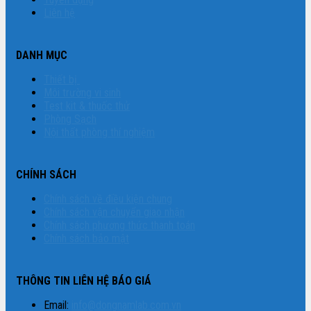
Liên hệ
DANH MỤC
Thiết bị
Môi trường vi sinh
Test kit & thuốc thử
Phòng Sạch
Nội thất phòng thí nghiệm
CHÍNH SÁCH
Chính sách về điều kiện chung
Chính sách vận chuyển giao nhận
Chính sách phương thức thanh toán
Chính sách bảo mật
THÔNG TIN LIÊN HỆ BÁO GIÁ
Email:
info@dongnamlab.com.vn