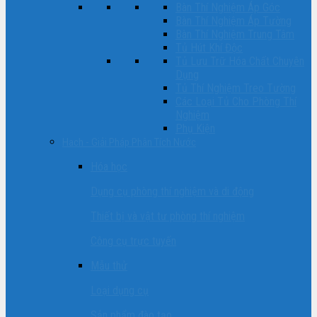
Bàn Thí Nghiệm Áp Góc
Bàn Thí Nghiệm Áp Tường
Bàn Thí Nghiệm Trung Tâm
Tủ Hút Khí Độc
Tủ Lưu Trữ Hóa Chất Chuyên
Dụng
Tủ Thí Nghiệm Treo Tường
Các Loại Tủ Cho Phòng Thí
Nghiệm
Phụ Kiện
Hach - Giải Pháp Phân Tích Nước
Hóa học
Dụng cụ phòng thí nghiệm và di động
Thiết bị và vật tư phòng thí nghiệm
Công cụ trực tuyến
Mẫu thử
Loại dụng cụ
Sản phẩm đào tạo