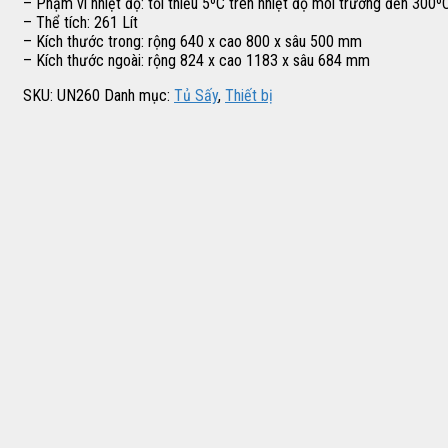
– Phạm vi nhiệt độ: tối thiểu 5ºC trên nhiệt độ môi trường đến 300º
– Thể tích: 261 Lít
– Kích thước trong: rộng 640 x cao 800 x sâu 500 mm
– Kích thước ngoài: rộng 824 x cao 1183 x sâu 684 mm
SKU:
UN260
Danh mục:
Tủ Sấy
,
Thiết bị