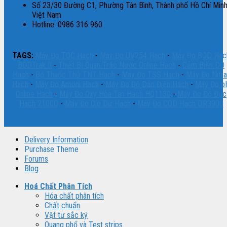
Số 23/30 Đường C1, Phường Tân Bình, Thành phố Hồ Chí Minh
Việt Nam
Hotline: 0986 316 960
TAGS:
Máy Đo TOC Hach
-
Máy Đo UV254 Hach
-
Máy Đo BOD Hac
BODTrak II
-
Thiết Bị Quan Trắc Nước Online Hach
-
Cảm Biến DO
Hach
-
Bộ Thuốc Thử TNT Hach
-
Máy Đo TSS Hach
-
Máy Đo Nitra
Hach
-
Máy Đo Amoni Hach
-
Máy Đo Độ Dẫn Điện Hach
-
Máy Đo p
Online Hach
-
Máy Đo Oxy Hòa Tan Hach HQ1130
-
Máy Đo Độ Đục
Hach 2100Q
-
Máy Đo Clo Dư Hach
-
Máy Đo COD Hach DR3900
Delivery Information
Purchase Theme
Forums
Blog
Hoá Chất Phân Tích
Hóa chất phân tích
Chất chuẩn
Vật tư sắc ký
Quang phổ và Test strips