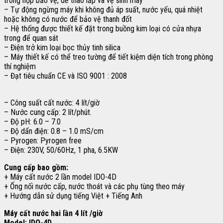
trong hộp bảo vệ, dễ tháo lắp và vệ sinh máy
– Tự động ngừng máy khi không đủ áp suất, nước yếu, quá nhiệt
hoặc không có nước để bảo vệ thanh đốt
– Hệ thống được thiết kế đặt trong buồng kim loại có cửa nhựa
trong để quan sát
– Điện trở kim loại bọc thủy tinh silica
– Máy thiết kế có thể treo tường để tiết kiệm diện tích trong phòng
thí nghiệm
– Đạt tiêu chuẩn CE và ISO 9001 : 2008
– Công suất cất nước: 4 lít/giờ
– Nước cung cấp: 2 lít/phút.
– Độ pH: 6.0 – 7.0
– Độ dẩn điện: 0.8 – 1.0 mS/cm
– Pyrogen: Pyrogen free
– Điện: 230V, 50/60Hz, 1 pha, 6.5KW
Cung cấp bao gồm:
+ Máy cất nước 2 lần model IDO-4D
+ Ống nối nước cấp, nước thoát và các phụ tùng theo máy
+ Hướng dẫn sử dụng tiếng Việt + Tiếng Anh
Máy cất nước hai lần 4 lít /giờ
Model: IDO-4D