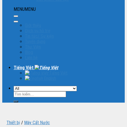
MENU
MENU
Giới thiệu
Dịch vụ hỗ trợ
Tin tức/ Sự kiện
Tuyển dụng
Thư Viện
Blog
Liên hệ
Tiếng Việt
Tiếng Việt
English
Tìm
kiếm:
Thiết bị
/
Máy Cất Nước