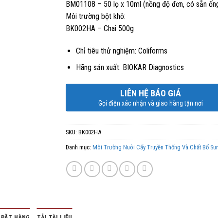
BM01108 – 50 lọ x 10ml (nồng độ đơn, có sẵn ốn
Môi trường bột khô:
BK002HA – Chai 500g
Chỉ tiêu thử nghiệm: Coliforms
Hãng sản xuất: BIOKAR Diagnostics
LIÊN HỆ BÁO GIÁ
Gọi điện xác nhận và giao hàng tận nơi
SKU:
BK002HA
Danh mục:
Môi Trường Nuôi Cấy Truyền Thống Và Chất Bổ Su
 ĐẶT HÀNG
TẢI TÀI LIỆU