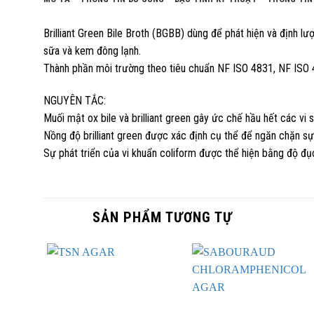
Brilliant Green Bile Broth (BGBB) dùng để phát hiện và định 
sữa và kem đông lạnh.
Thành phần môi trường theo tiêu chuẩn NF ISO 4831, NF ISO
NGUYÊN TẮC:
Muối mật ox bile và brilliant green gây ức chế hầu hết các vi
Nồng độ brilliant green được xác định cụ thể để ngăn chặn sự 
Sự phát triển của vi khuẩn coliform được thể hiện bằng độ đụ
SẢN PHẨM TƯƠNG TỰ