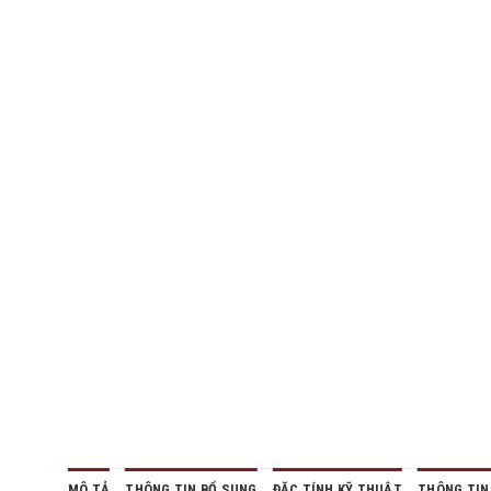
MÔ TẢ
THÔNG TIN BỔ SUNG
ĐẶC TÍNH KỸ THUẬT
THÔNG TIN