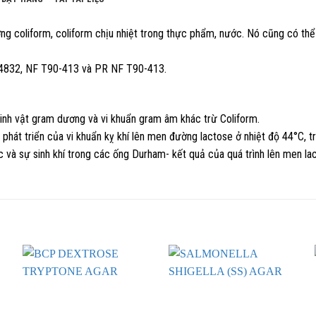
lượng coliform, coliform chịu nhiệt trong thực phẩm, nước. Nó cũng có t
 4832, NF T90-413 và PR NF T90-413.
 sinh vật gram dương và vi khuẩn gram âm khác trừ Coliform.
phát triển của vi khuẩn kỵ khí lên men đường lactose ở nhiệt độ 44°C, t
c và sự sinh khí trong các ống Durham- kết quả của quá trình lên men la