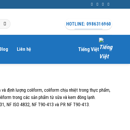
HOTLINE: 0986316960
Blog
Liên hệ
Tiếng Việt
n và định lượng coliform, coliform chịu nhiệt trong thực phẩm,
liform trong các sản phẩm từ sữa và kem đông lạnh.
831, NF ISO 4832, NF T90-413 và PR NF T90-413.