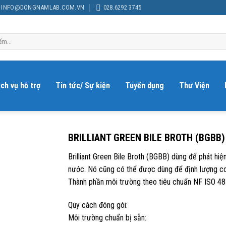
INFO@DONGNAMLAB.COM.VN
028.6292 3745
ịch vụ hỗ trợ
Tin tức/ Sự kiện
Tuyển dụng
Thư Viện
BRILLIANT GREEN BILE BROTH (BGBB)
Brilliant Green Bile Broth (BGBB) dùng để phát hiệ
nước. Nó cũng có thể được dùng để định lượng co
Thành phần môi trường theo tiêu chuẩn NF ISO 4
Quy cách đóng gói:
Môi trường chuẩn bị sẵn: