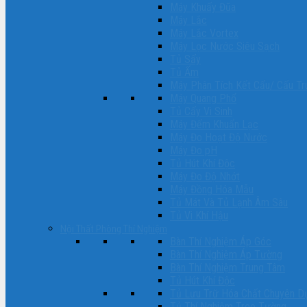
Máy Khuấy Đũa
Máy Lắc
Máy Lắc Vortex
Máy Lọc Nước Siêu Sạch
Tủ Sấy
Tủ Ấm
Máy Phân Tích Kết Cấu/ Cấu T
Máy Quang Phổ
Tủ Cấy Vi Sinh
Máy Đếm Khuẩn Lạc
Máy Đo Hoạt Độ Nước
Máy Đo pH
Tủ Hút Khí Độc
Máy Đo Độ Nhớt
Máy Đồng Hóa Mẫu
Tủ Mát Và Tủ Lạnh Âm Sâu
Tủ Vi Khí Hậu
Nội Thất Phòng Thí Nghiệm
Bàn Thí Nghiệm Áp Góc
Bàn Thí Nghiệm Áp Tường
Bàn Thí Nghiệm Trung Tâm
Tủ Hút Khí Độc
Tủ Lưu Trữ Hóa Chất Chuyên D
Tủ Thí Nghiệm Treo Tường