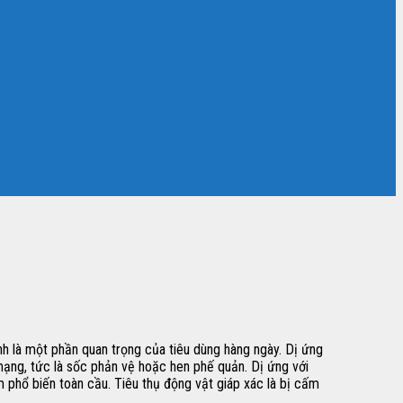
nh là một phần quan trọng của tiêu dùng hàng ngày. Dị ứng
mạng, tức là sốc phản vệ hoặc hen phế quản. Dị ứng với
 phổ biến toàn cầu. Tiêu thụ động vật giáp xác là bị cấm