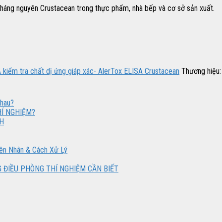
 kháng nguyên Crustacean trong thực phẩm, nhà bếp và cơ sở sản xuất.
A kiểm tra chất dị ứng giáp xác- AlerTox ELISA Crustacean
Thương hiệu
nhau?
HÍ NGHIỆM?
H
yên Nhân & Cách Xử Lý
ĐIỀU PHÒNG THÍ NGHIỆM CẦN BIẾT