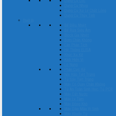
Dụng Cụ Lọc
Dụng Cụ Nhựa
Dụng Cụ Xử Lý Chất Lỏng
Dụng Cụ Thủy Tinh
Thiết Bị
Bể Điều Nhiệt
Bể Rửa Siêu Âm
Block Gia Nhiệt
Bơm Chân Không
Cân Phân Tích
Hệ Thống ELISA
Khúc Xạ Kế
Kính Hiển Vi
Lò Nung
Phân Cực Kế
Nồi Hấp Tiệt Trùng
Tủ Sấy Tiệt Trùng
Máy Cô Quay Chân Không
Tủ An Toàn Sinh Học, Tủ PCR
Máy Cất Nước
Máy Ly Tâm
Máy Đông Khô
Máy Dập Mẫu Vi Sinh
Máy Khuấy Từ