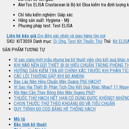
AlerTox ELISA Crustacean là Bộ kit Elisa kiểm tra định lượng
Chỉ tiêu kiểm nghiệm: Giáp xác
Hãng sản xuất: Hygiena - Mỹ
Phương pháp test: Test ELISA
Liên hệ báo giá
Gọi điện xác nhận và giao hàng tận nơi
SKU:
KIT3059
Danh mục:
Dị Ứng
,
Test Kit Thuốc Thử
Thẻ:
Kit ELIS
SẢN PHẨM TƯƠNG TỰ
Vì sao cùng một mẫu nhưng hai kỹ thuật viên cho kết quả khác 
KHI NÀO NÊN GỬI THIẾT BỊ ĐI HIỆU CHUẨN TRONG PHÒNG T
HƯỚNG DẪN KIỂM TRA ĐỘ CHÍNH XÁC TRƯỚC KHI PHÂN TÍC
CÁC LỖI THƯỜNG GẶP KHI ĐO AMONI
Bao Lâu Nên Hiệu Chuẩn Máy Quang Phổ HACH?
Vì Sao Hai Thiết Bị Phân Tích Cho Kết Quả Khác Nhau? 11 Ngu
Khi Nào Cần Thay Bóng Đèn Máy Quang Phổ?
THUỐC THỬ HACH HẾT HẠN CÓ DÙNG ĐƯỢC KHÔNG? NHỮNG 
CHỌN THUỐC THỬ THEO KHOẢNG ĐO VÀ TIÊU CHUẨN
QUY TRÌNH ĐO COD BẰNG HỆ THỐNG HACH
Mô tả
Đặc tính kỹ thuật