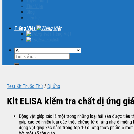
Tuyển dụng
Thư Viện
Blog
Liên hệ
Tiếng Việt
Tiếng Việt
English
Tìm
kiếm:
Test Kit Thuốc Thử
/
Dị Ứng
Kit ELISA kiểm tra chất dị ứng g
Động vật giáp xác là một trong những loại hải sản được tiêu 
giáp xác có nhiều loại các triệu chứng từ dị ứng nhẹ ở miện
động vật giáp xác nằm trong top 10 dị ứng thực phẩm ở một s
bởi một số tôn giáo.