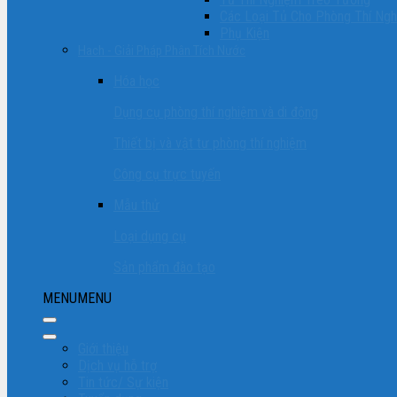
Các Loại Tủ Cho Phòng Thí Ng
Phụ Kiện
Hach - Giải Pháp Phân Tích Nước
Hóa học
Dụng cụ phòng thí nghiệm và di động
Thiết bị và vật tư phòng thí nghiệm
Công cụ trực tuyến
Mẫu thử
Loại dụng cụ
Sản phẩm đào tạo
MENU
MENU
Giới thiệu
Dịch vụ hỗ trợ
Tin tức/ Sự kiện