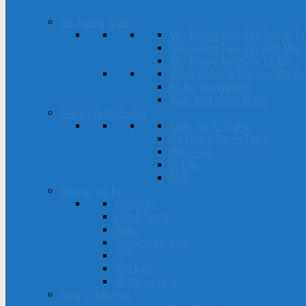
Môi Trường Vi Sinh
Môi Trường Nuôi Cấy Truyền Th
Môi Trường Nuôi Cấy Sinh Màu 
Môi Trường Nuôi Cấy Tế Bào
Thành Phần Cơ Bản Cho Môi Tr
Bộ Kit Thử Nghiệm
Kiểm soát nhiễm khuẩn
Test Kit Và Thuốc Thử
Kiểm Tra Vô Trùng
Dư Lượng Thuốc Thú Y
Mycotoxin
Dị Ứng
GMO
Tiêu hao sắc ký
Lọ sắc ký
Nắp & Septa
Insert
Dụng cụ lọc mẫu
SPE
Phụ kiện
Hệ thống xử lý
Dụng Cụ Tiêu Hao