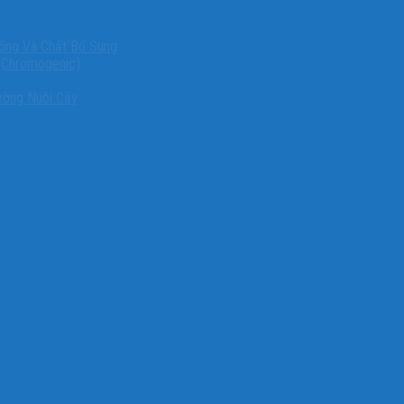
ống Và Chất Bổ Sung
(Chromogenic)
ường Nuôi Cấy