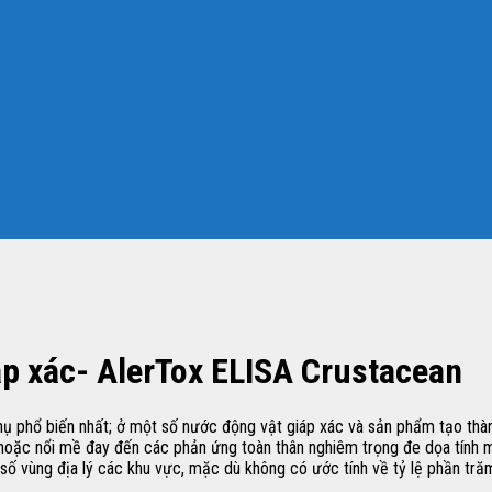
iáp xác- AlerTox ELISA Crustacean
thụ phổ biến nhất; ở một số nước động vật giáp xác và sản phẩm tạo thà
g hoặc nổi mề đay đến các phản ứng toàn thân nghiêm trọng đe dọa tính 
ố vùng địa lý các khu vực, mặc dù không có ước tính về tỷ lệ phần trăm