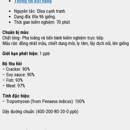
Thông tin đặt hàng
Nguyên tắc: Elisa cạnh tranh.
Dạng đĩa: Đĩa 96 giếng.
Thời gian kiểm nghiệm: 70 phút.
Chuẩn bị mẫu
Chất lỏng- Pha loãng và tiến hành kiểm nghiệm trực tiếp.
Mẫu rắn: đồng nhất mẫu, chiết dung môi, ly tâm, lấy dịch nổi, lên giếng 
Giới hạn phát hiện:
1 ppb
Độ thu hồi
– Cracker: 90%
– Soy sauce: 90%
– Fish: 93%
– Meat: 97%
Tính đặc hiệu:
– Tropomyosin (from Penaeus indicus): 100%
Dãy đường chuẩn: (400-200-80-20-0 ppb)