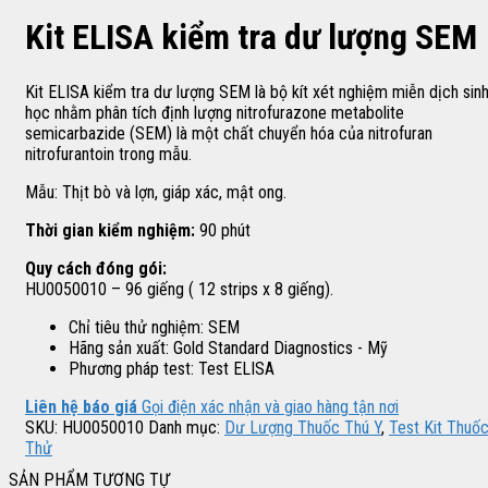
Kit ELISA kiểm tra dư lượng SEM
Kit ELISA kiểm tra dư lượng SEM là bộ kít xét nghiệm miễn dịch sin
học nhằm phân tích định lượng nitrofurazone metabolite
semicarbazide (SEM) là một chất chuyển hóa của nitrofuran
nitrofurantoin trong mẫu.
Mẫu: Thịt bò và lợn, giáp xác, mật ong.
Thời gian kiểm nghiệm:
90 phút
Quy cách đóng gói:
HU0050010 – 96 giếng ( 12 strips x 8 giếng).
Chỉ tiêu thử nghiệm: SEM
Hãng sản xuất: Gold Standard Diagnostics - Mỹ
Phương pháp test: Test ELISA
Liên hệ báo giá
Gọi điện xác nhận và giao hàng tận nơi
SKU:
HU0050010
Danh mục:
Dư Lượng Thuốc Thú Y
,
Test Kit Thuố
Thử
SẢN PHẨM TƯƠNG TỰ