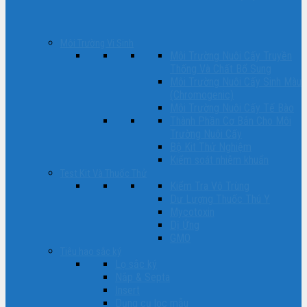
Môi Trường Vi Sinh
Môi Trường Nuôi Cấy Truyền
Thống Và Chất Bổ Sung
Môi Trường Nuôi Cấy Sinh Màu
(Chromogenic)
Môi Trường Nuôi Cấy Tế Bào
Thành Phần Cơ Bản Cho Môi
Trường Nuôi Cấy
Bộ Kit Thử Nghiệm
Kiểm soát nhiễm khuẩn
Test Kit Và Thuốc Thử
Kiểm Tra Vô Trùng
Dư Lượng Thuốc Thú Y
Mycotoxin
Dị Ứng
GMO
Tiêu hao sắc ký
Lọ sắc ký
Nắp & Septa
Insert
Dụng cụ lọc mẫu