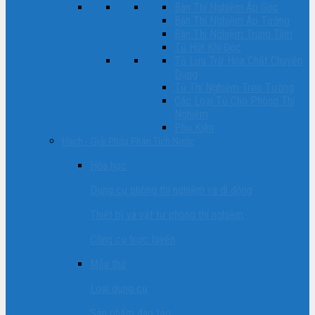
Bàn Thí Nghiệm Áp Góc
Bàn Thí Nghiệm Áp Tường
Bàn Thí Nghiệm Trung Tâm
Tủ Hút Khí Độc
Tủ Lưu Trữ Hóa Chất Chuyên
Dụng
Tủ Thí Nghiệm Treo Tường
Các Loại Tủ Cho Phòng Thí
Nghiệm
Phụ Kiện
Hach - Giải Pháp Phân Tích Nước
Hóa học
Dụng cụ phòng thí nghiệm và di động
Thiết bị và vật tư phòng thí nghiệm
Công cụ trực tuyến
Mẫu thử
Loại dụng cụ
Sản phẩm đào tạo