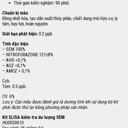
Thời gian kiểm nghiệm: 90 phút.
Chuẩn bị mẫu
Đồng nhất hóa, tạo dẫn xuất/thủy phân, chiết dung môi hữu cơ, ly
tâm, bay hơi, hoàn nguyên.
Giới hạn phát hiện:
0.2 ppb
Tính đặc hiệu
– SEM 100%
– NITROFURAZONE 121±8%
– AHD <0,1%
– AOZ <0,1%
– AMOZ < 0,1%
Ccb
Tôm: 0.5 ppb
CV: 6%
Lưu ý: Các mẫu được đánh giá là dương tính khi sử dụng bộ kit
phải được thử lại bằng phương pháp xác nhận.
Kit ELISA kiểm tra dư lượng SEM
HU0050010