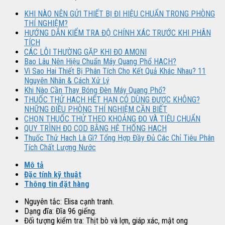
KHI NÀO NÊN GỬI THIẾT BỊ ĐI HIỆU CHUẨN TRONG PHÒNG
THÍ NGHIỆM?
HƯỚNG DẪN KIỂM TRA ĐỘ CHÍNH XÁC TRƯỚC KHI PHÂN
TÍCH
CÁC LỖI THƯỜNG GẶP KHI ĐO AMONI
Bao Lâu Nên Hiệu Chuẩn Máy Quang Phổ HACH?
Vì Sao Hai Thiết Bị Phân Tích Cho Kết Quả Khác Nhau? 11
Nguyên Nhân & Cách Xử Lý
Khi Nào Cần Thay Bóng Đèn Máy Quang Phổ?
THUỐC THỬ HACH HẾT HẠN CÓ DÙNG ĐƯỢC KHÔNG?
NHỮNG ĐIỀU PHÒNG THÍ NGHIỆM CẦN BIẾT
CHỌN THUỐC THỬ THEO KHOẢNG ĐO VÀ TIÊU CHUẨN
QUY TRÌNH ĐO COD BẰNG HỆ THỐNG HACH
Thuốc Thử Hach Là Gì? Tổng Hợp Đầy Đủ Các Chỉ Tiêu Phân
Tích Chất Lượng Nước
Mô tả
Đặc tính kỹ thuật
Thông tin đặt hàng
Nguyên tắc: Elisa cạnh tranh.
Dạng đĩa: Đĩa 96 giếng.
Đối tượng kiểm tra: Thịt bò và lợn, giáp xác, mật ong