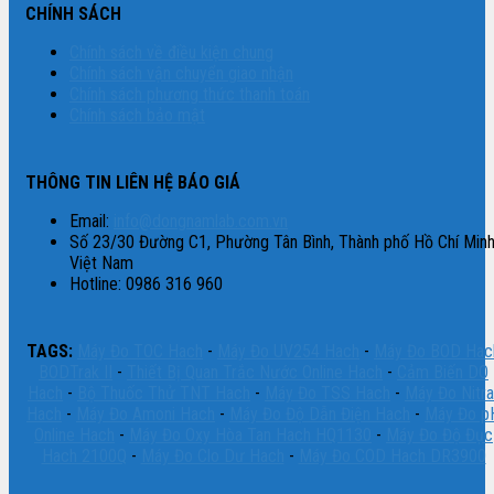
CHÍNH SÁCH
Chính sách về điều kiện chung
Chính sách vận chuyển giao nhận
Chính sách phương thức thanh toán
Chính sách bảo mật
THÔNG TIN LIÊN HỆ BÁO GIÁ
Email:
info@dongnamlab.com.vn
Số 23/30 Đường C1, Phường Tân Bình, Thành phố Hồ Chí Minh
Việt Nam
Hotline: 0986 316 960
TAGS:
Máy Đo TOC Hach
-
Máy Đo UV254 Hach
-
Máy Đo BOD Hac
BODTrak II
-
Thiết Bị Quan Trắc Nước Online Hach
-
Cảm Biến DO
Hach
-
Bộ Thuốc Thử TNT Hach
-
Máy Đo TSS Hach
-
Máy Đo Nitra
Hach
-
Máy Đo Amoni Hach
-
Máy Đo Độ Dẫn Điện Hach
-
Máy Đo p
Online Hach
-
Máy Đo Oxy Hòa Tan Hach HQ1130
-
Máy Đo Độ Đục
Hach 2100Q
-
Máy Đo Clo Dư Hach
-
Máy Đo COD Hach DR3900