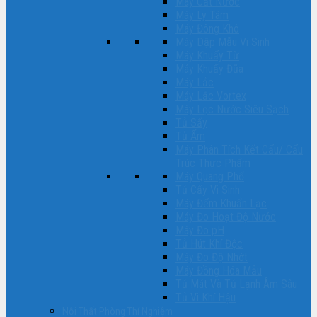
Máy Cất Nước
Máy Ly Tâm
Máy Đông Khô
Máy Dập Mẫu Vi Sinh
Máy Khuấy Từ
Máy Khuấy Đũa
Máy Lắc
Máy Lắc Vortex
Máy Lọc Nước Siêu Sạch
Tủ Sấy
Tủ Ấm
Máy Phân Tích Kết Cấu/ Cấu
Trúc Thực Phẩm
Máy Quang Phổ
Tủ Cấy Vi Sinh
Máy Đếm Khuẩn Lạc
Máy Đo Hoạt Độ Nước
Máy Đo pH
Tủ Hút Khí Độc
Máy Đo Độ Nhớt
Máy Đồng Hóa Mẫu
Tủ Mát Và Tủ Lạnh Âm Sâu
Tủ Vi Khí Hậu
Nội Thất Phòng Thí Nghiệm