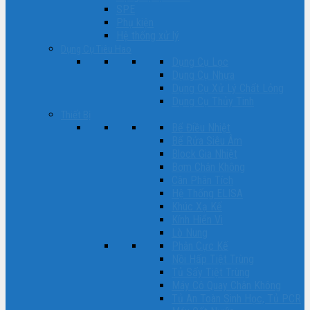
SPE
Phụ kiện
Hệ thống xử lý
Dụng Cụ Tiêu Hao
Dụng Cụ Lọc
Dụng Cụ Nhựa
Dụng Cụ Xử Lý Chất Lỏng
Dụng Cụ Thủy Tinh
Thiết Bị
Bể Điều Nhiệt
Bể Rửa Siêu Âm
Block Gia Nhiệt
Bơm Chân Không
Cân Phân Tích
Hệ Thống ELISA
Khúc Xạ Kế
Kính Hiển Vi
Lò Nung
Phân Cực Kế
Nồi Hấp Tiệt Trùng
Tủ Sấy Tiệt Trùng
Máy Cô Quay Chân Không
Tủ An Toàn Sinh Học, Tủ PCR