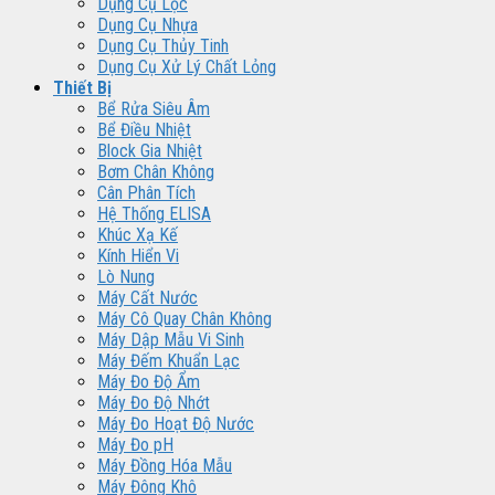
Dụng Cụ Lọc
Dụng Cụ Nhựa
Dụng Cụ Thủy Tinh
Dụng Cụ Xử Lý Chất Lỏng
Thiết Bị
Bể Rửa Siêu Âm
Bể Điều Nhiệt
Block Gia Nhiệt
Bơm Chân Không
Cân Phân Tích
Hệ Thống ELISA
Khúc Xạ Kế
Kính Hiển Vi
Lò Nung
Máy Cất Nước
Máy Cô Quay Chân Không
Máy Dập Mẫu Vi Sinh
Máy Đếm Khuẩn Lạc
Máy Đo Độ Ẩm
Máy Đo Độ Nhớt
Máy Đo Hoạt Độ Nước
Máy Đo pH
Máy Đồng Hóa Mẫu
Máy Đông Khô