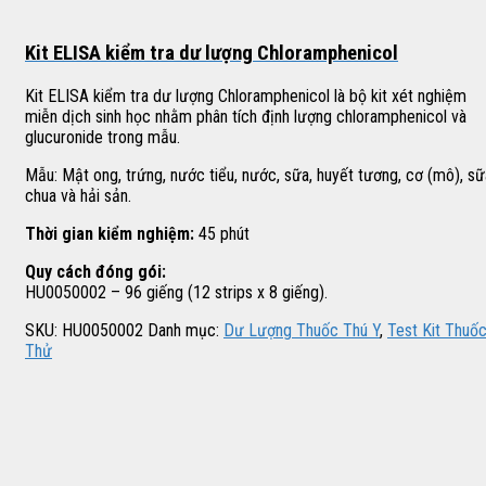
Kit ELISA kiểm tra dư lượng Chloramphenicol
Kit ELISA kiểm tra dư lượng Chloramphenicol là bộ kit xét nghiệm
miễn dịch sinh học nhằm phân tích định lượng chloramphenicol và
glucuronide trong mẫu.
Mẫu: Mật ong, trứng, nước tiểu, nước, sữa, huyết tương, cơ (mô), sữ
chua và hải sản.
Thời gian kiểm nghiệm:
45 phút
Quy cách đóng gói:
HU0050002 – 96 giếng (12 strips x 8 giếng).
SKU:
HU0050002
Danh mục:
Dư Lượng Thuốc Thú Y
,
Test Kit Thuố
Thử