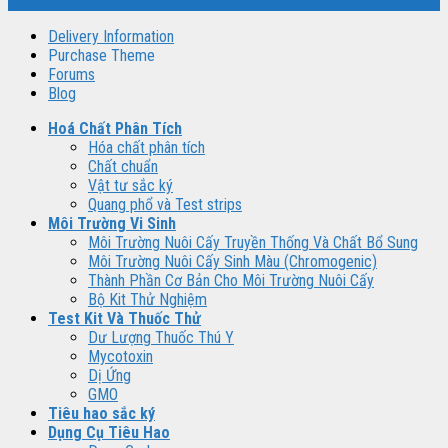
Delivery Information
Purchase Theme
Forums
Blog
Hoá Chất Phân Tích
Hóa chất phân tích
Chất chuẩn
Vật tư sắc ký
Quang phổ và Test strips
Môi Trường Vi Sinh
Môi Trường Nuôi Cấy Truyền Thống Và Chất Bổ Sung
Môi Trường Nuôi Cấy Sinh Màu (Chromogenic)
Thành Phần Cơ Bản Cho Môi Trường Nuôi Cấy
Bộ Kit Thử Nghiệm
Test Kit Và Thuốc Thử
Dư Lượng Thuốc Thú Y
Mycotoxin
Dị Ứng
GMO
Tiêu hao sắc ký
Dụng Cụ Tiêu Hao