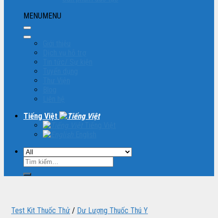
MENU
MENU
Giới thiệu
Dịch vụ hỗ trợ
Tin tức/ Sự kiện
Tuyển dụng
Thư Viện
Blog
Liên hệ
Tiếng Việt
Tiếng Việt
English
Tìm
kiếm:
Test Kit Thuốc Thử
/
Dư Lượng Thuốc Thú Y