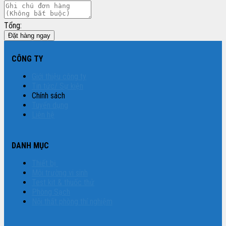
Tổng:
Đặt hàng ngay
CÔNG TY
Giới thiệu công ty
Tin tức/ Sự kiện
Chính sách
Tuyển dụng
Liên hệ
DANH MỤC
Thiết bị
Môi trường vi sinh
Test kit & thuốc thử
Phòng Sạch
Nội thất phòng thí nghiệm