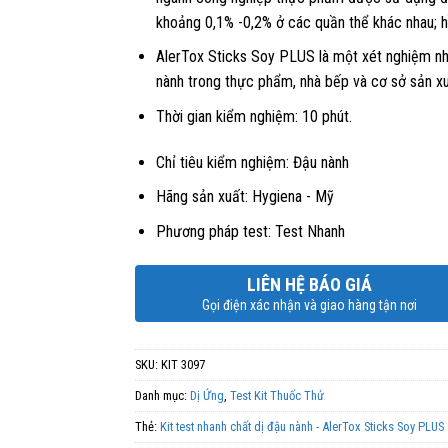
khoảng 0,1% -0,2% ở các quần thể khác nhau; 
AlerTox Sticks Soy PLUS là một xét nghiệm nha
nành trong thực phẩm, nhà bếp và cơ sở sản xu
Thời gian kiểm nghiệm: 10 phút.
Chỉ tiêu kiểm nghiệm: Đậu nành
Hãng sản xuất: Hygiena - Mỹ
Phương pháp test: Test Nhanh
LIÊN HỆ BÁO GIÁ
Gọi điện xác nhận và giao hàng tận nơi
SKU:
KIT 3097
Danh mục:
Dị Ứng
,
Test Kit Thuốc Thử
Thẻ:
Kit test nhanh chất dị đậu nành - AlerTox Sticks Soy PLUS