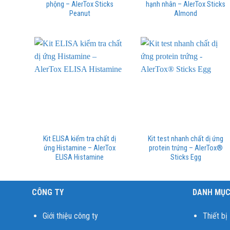
phộng – AlerTox Sticks
hạnh nhân – AlerTox Sticks
Peanut
Almond
Kit ELISA kiểm tra chất dị
Kit test nhanh chất dị ứng
ứng Histamine – AlerTox
protein trứng – AlerTox®
ELISA Histamine
Sticks Egg
CÔNG TY
DANH MỤ
Giới thiệu công ty
Thiết bị