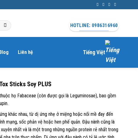
HOTLINE: 0986316960
Blog
Liên hệ
Tiếng Việt
rTox Sticks Soy PLUS
u thuộc họ Fabaceae (còn được gọi là Leguminosae), bao gồm
upin.
chứng khác nhau, từ dị ứng nhẹ ở miệng hoặc nổi mề đay đến
tính mạng, sốc phản vệ hoặc hen phế quản. Đậu nành cũng là
xuyên nhất và là một trong những nguồn protein rẻ nhất trong
pha trộn thực phẩm. Dị ứng với đậu nành có tỷ lệ ước tính