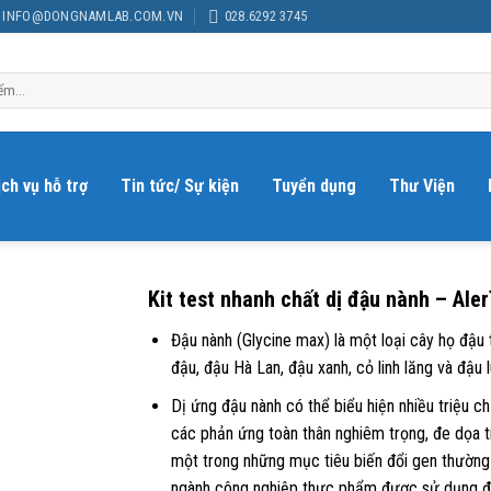
INFO@DONGNAMLAB.COM.VN
028.6292 3745
ịch vụ hỗ trợ
Tin tức/ Sự kiện
Tuyển dụng
Thư Viện
Kit test nhanh chất dị đậu nành – Ale
Đậu nành (Glycine max) là một loại cây họ đậ
đậu, đậu Hà Lan, đậu xanh, cỏ linh lăng và đậu l
Dị ứng đậu nành có thể biểu hiện nhiều triệu 
các phản ứng toàn thân nghiêm trọng, đe dọa 
một trong những mục tiêu biến đổi gen thường 
ngành công nghiệp thực phẩm được sử dụng để 