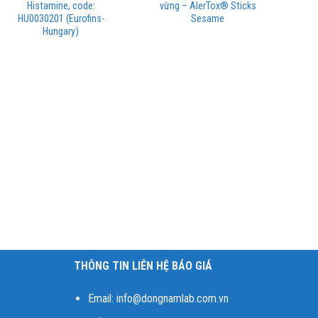
Histamine, code:
vừng – AlerTox® Sticks
HU0030201 (Eurofins-
Sesame
Hungary)
THÔNG TIN LIÊN HỆ BÁO GIÁ
Email:
info@dongnamlab.com.vn