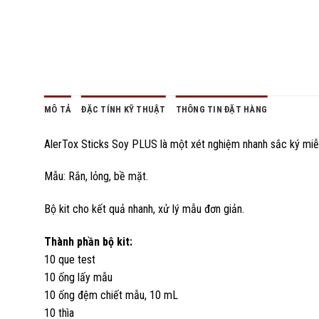
MÔ TẢ
ĐẶC TÍNH KỸ THUẬT
THÔNG TIN ĐẶT HÀNG
AlerTox Sticks Soy PLUS là một xét nghiệm nhanh sắc ký miễn
Mẫu: Rắn, lỏng, bề mặt.
Bộ kit cho kết quả nhanh, xử lý mẫu đơn giản.
Thành phần bộ kit:
10 que test
10 ống lấy mẫu
10 ống đệm chiết mẫu, 10 mL
10 thìa