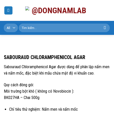
Skip
to
content
Tìm
kiếm:
SABOURAUD CHLORAMPHENICOL AGAR
Sabouraud Chloramphenicol Agar được dùng để phân lập nấm men
và nấm mốc, đặc biệt khi mẫu chứa mật độ vi khuẩn cao.
Quy cách đóng gói:
Môi trường bột khô ( không có Novobiocin ):
BK027HA – Chai 500g
Chỉ tiêu thử nghiệm: Nấm men và nấm mốc