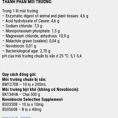
THÀNH PHẦN MÔI TRƯỜNG:
Trong 1 lít môi trường:
– Enzymatic digest of animal and plant tissues: 4,6 g
– Acid hydrolysate of Casein: 4,6 g
– Sodium chloride: 7,3 g
– Monopotassium phosphate: 1,5 g
– Magnesium chloride, anhydrous: 10,9 g
– Malachite green (oxalate): 0,04 g
– Novobiocin: 0,01 g
– Bacteriological agar: 2,70 g
pH của môi trường chuẩn bị sẵn ở 25 °C: 5,1-5,4.
Quy cách đóng gói:
Môi trường chuẩn bị sẳn:
BM12708 – 10 lọ x 200mL
Môi trường bột khô (không có Novobiocin):
BK134HA – Chai 500 g
Novobiocin Selective Supplement
BS03308 – 10 lọ x 10mg
BS05608 – 8 lọ x 40mg