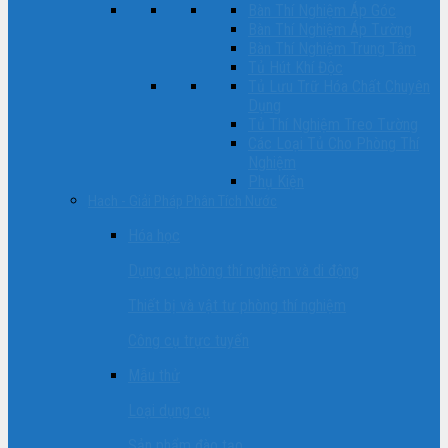
Bàn Thí Nghiệm Áp Góc
Bàn Thí Nghiệm Áp Tường
Bàn Thí Nghiệm Trung Tâm
Tủ Hút Khí Độc
Tủ Lưu Trữ Hóa Chất Chuyên
Dụng
Tủ Thí Nghiệm Treo Tường
Các Loại Tủ Cho Phòng Thí
Nghiệm
Phụ Kiện
Hach - Giải Pháp Phân Tích Nước
Hóa học
Dụng cụ phòng thí nghiệm và di động
Thiết bị và vật tư phòng thí nghiệm
Công cụ trực tuyến
Mẫu thử
Loại dụng cụ
Sản phẩm đào tạo