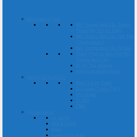
Môi Trường Vi Sinh
Môi Trường Nuôi Cấy Truyền
Thống Và Chất Bổ Sung
Môi Trường Nuôi Cấy Sinh Màu
(Chromogenic)
Môi Trường Nuôi Cấy Tế Bào
Thành Phần Cơ Bản Cho Môi
Trường Nuôi Cấy
Bộ Kit Thử Nghiệm
Kiểm soát nhiễm khuẩn
Test Kit Và Thuốc Thử
Kiểm Tra Vô Trùng
Dư Lượng Thuốc Thú Y
Mycotoxin
Dị Ứng
GMO
Tiêu hao sắc ký
Lọ sắc ký
Nắp & Septa
Insert
Dụng cụ lọc mẫu