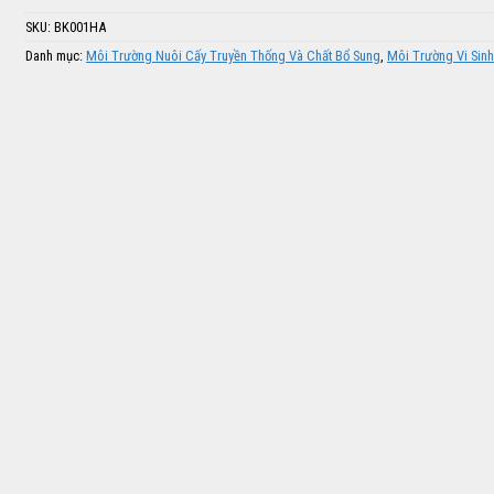
SKU:
BK001HA
Danh mục:
Môi Trường Nuôi Cấy Truyền Thống Và Chất Bổ Sung
,
Môi Trường Vi Sinh