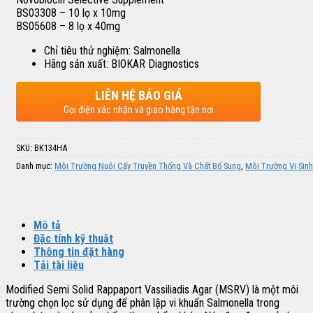
BS03308 – 10 lọ x 10mg
BS05608 – 8 lọ x 40mg
Chỉ tiêu thử nghiệm: Salmonella
Hãng sản xuất: BIOKAR Diagnostics
LIÊN HỆ BÁO GIÁ
Gọi điện xác nhận và giao hàng tận nơi
SKU:
BK134HA
Danh mục:
Môi Trường Nuôi Cấy Truyền Thống Và Chất Bổ Sung
,
Môi Trường Vi Sinh
Mô tả
Đặc tính kỹ thuật
Thông tin đặt hàng
Tải tài liệu
Modified Semi Solid Rappaport Vassiliadis Agar (MSRV) là một môi
trường chọn lọc sử dụng để phân lập vi khuẩn Salmonella trong