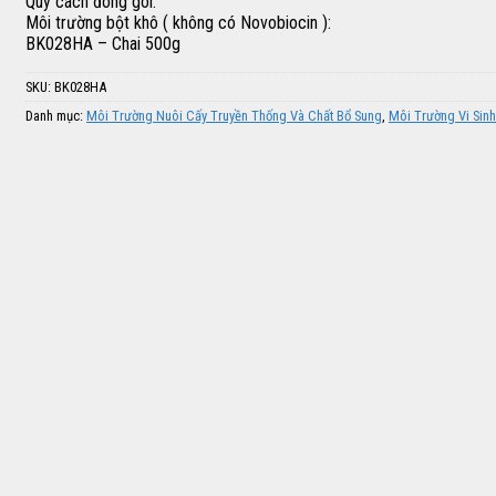
Quy cách đóng gói:
Môi trường bột khô ( không có Novobiocin ):
BK028HA – Chai 500g
SKU:
BK028HA
Danh mục:
Môi Trường Nuôi Cấy Truyền Thống Và Chất Bổ Sung
,
Môi Trường Vi Sinh