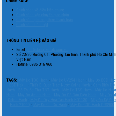
CHÍNH SÁCH
Chính sách về điều kiện chung
Chính sách vận chuyển giao nhận
Chính sách phương thức thanh toán
Chính sách bảo mật
THÔNG TIN LIÊN HỆ BÁO GIÁ
Email:
info@dongnamlab.com.vn
Số 23/30 Đường C1, Phường Tân Bình, Thành phố Hồ Chí Minh
Việt Nam
Hotline: 0986 316 960
TAGS:
Máy Đo TOC Hach
-
Máy Đo UV254 Hach
-
Máy Đo BOD Hac
BODTrak II
-
Thiết Bị Quan Trắc Nước Online Hach
-
Cảm Biến DO
Hach
-
Bộ Thuốc Thử TNT Hach
-
Máy Đo TSS Hach
-
Máy Đo Nitra
Hach
-
Máy Đo Amoni Hach
-
Máy Đo Độ Dẫn Điện Hach
-
Máy Đo p
Online Hach
-
Máy Đo Oxy Hòa Tan Hach HQ1130
-
Máy Đo Độ Đục
Hach 2100Q
-
Máy Đo Clo Dư Hach
-
Máy Đo COD Hach DR3900