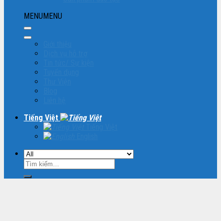
MENU
MENU
Giới thiệu
Dịch vụ hỗ trợ
Tin tức/ Sự kiện
Tuyển dụng
Thư Viện
Blog
Liên hệ
Tiếng Việt
Tiếng Việt
English
Tìm
kiếm: