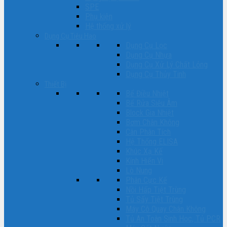
SPE
Phụ kiện
Hệ thống xử lý
Dụng Cụ Tiêu Hao
Dụng Cụ Lọc
Dụng Cụ Nhựa
Dụng Cụ Xử Lý Chất Lỏng
Dụng Cụ Thủy Tinh
Thiết Bị
Bể Điều Nhiệt
Bể Rửa Siêu Âm
Block Gia Nhiệt
Bơm Chân Không
Cân Phân Tích
Hệ Thống ELISA
Khúc Xạ Kế
Kính Hiển Vi
Lò Nung
Phân Cực Kế
Nồi Hấp Tiệt Trùng
Tủ Sấy Tiệt Trùng
Máy Cô Quay Chân Không
Tủ An Toàn Sinh Học, Tủ PCR