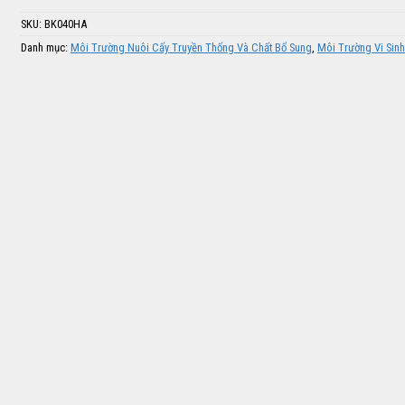
SKU:
BK040HA
Danh mục:
Môi Trường Nuôi Cấy Truyền Thống Và Chất Bổ Sung
,
Môi Trường Vi Sinh