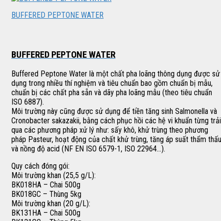
BUFFERED PEPTONE WATER
BUFFERED PEPTONE WATER
Buffered Peptone Water là một chất pha loãng thông dụng được sử
dụng trong nhiều thí nghiệm và tiêu chuẩn bao gồm chuẩn bị mẫu,
chuẩn bị các chất pha sẵn và dãy pha loãng mẫu (theo tiêu chuẩn
ISO 6887).
Môi trường này cũng được sử dụng để tiền tăng sinh Salmonella và
Cronobacter sakazakii, bằng cách phục hồi các hệ vi khuẩn từng trải
qua các phương pháp xử lý như: sấy khô, khử trùng theo phương
pháp Pasteur, hoạt động của chất khử trùng, tăng áp suất thẩm thấ
và nồng độ acid (NF EN ISO 6579-1, ISO 22964…).
Quy cách đóng gói:
Môi trường khan (25,5 g/L):
BK018HA – Chai 500g
BK018GC – Thùng 5kg
Môi trường khan (20 g/L):
BK131HA – Chai 500g