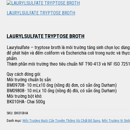
LAURYLSULFATE TRYPTOSE BROTH
LAURYLSULFATE TRYPTOSE BROTH
Laurylsulfate – tryptose broth là môi trường tăng sinh chọn lọc dùng
để phát hiện và đếm coliform và Escherichia coli trong nước và thực
phẩm.
Thành phần môi trường theo tiêu chuẩn NF T90-413 và NF ISO 7251
Quy cách đóng gói:
Môi trường chuẩn bị sẵn:
BM09708- 10 mLx10 ống (nồng độ đơn, có sẵn ống Durham)
BM09808- 10 mLx 10 ống (nồng độ đôi, có sẵn ống Durham)
Môi trường bột khô:
BK010HA- Chai 500g
SKU:
BK010HA
Danh mục:
Môi Trường Nuôi Cấy Truyền Thống Và Chất Bổ Sung
,
Môi Trường Vi Sinh