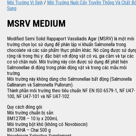
Môi Trường Vi Sinh
/
Môi Trường Nuôi Cấy Truyền Thống Và Chất B
Sung
MSRV MEDIUM
Modified Semi Solid Rappaport Vassiliadis Agar (MSRV) là một môi
trường chọn lọc sử dụng để phân lập vi khuẩn Salmonella trong
chocolate và các sản phẩm thực phẩm khác. Nó cũng được sử dụn
rộng rãi trong thú y: đặc biệt với động vật có vú, gia cầm và tại các
cơ sở chăn nuôi. Môi trường này còn được sử dụng để phát hiện
Salmonellae di động trong phân động vật và trong các mẫu môi
trường.
Môi trường này không dùng cho Salmonellae bất động (Salmonella
Gallinarum và Salmonella Pullorum).
Thành phần môi trường theo tiêu chuẩn NF EN ISO 6579-1, NF U47-
100, NF U47-101 và NF U47-102.
Quy cách đóng gói:
Môi trường chuẩn bị sẳn:
BM12708 – 10 lọ x 200mL
Môi trường bột khô (không có Novobiocin):
BK134HA – Chai 500 g
Novobiocin Selective Supplement