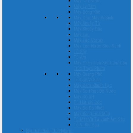
Máy Cất Nước
Máy Ly Tâm
Máy Đông Khô
Máy Dập Mẫu Vi Sinh
Máy Khuấy Từ
Máy Khuấy Đũa
Máy Lắc
Máy Lắc Vortex
Máy Lọc Nước Siêu Sạch
Tủ Sấy
Tủ Ấm
Máy Phân Tích Kết Cấu/ Cấu
Trúc Thực Phẩm
Máy Quang Phổ
Tủ Cấy Vi Sinh
Máy Đếm Khuẩn Lạc
Máy Đo Hoạt Độ Nước
Máy Đo pH
Tủ Hút Khí Độc
Máy Đo Độ Nhớt
Máy Đồng Hóa Mẫu
Tủ Mát Và Tủ Lạnh Âm Sâu
Tủ Vi Khí Hậu
Nội Thất Phòng Thí Nghiệm