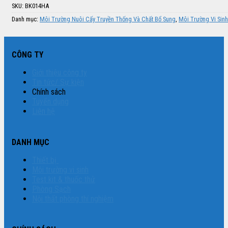
SKU:
BK014HA
Danh mục:
Môi Trường Nuôi Cấy Truyền Thống Và Chất Bổ Sung
,
Môi Trường Vi Sinh
CÔNG TY
Giới thiệu công ty
Tin tức/ Sự kiện
Chính sách
Tuyển dụng
Liên hệ
DANH MỤC
Thiết bị
Môi trường vi sinh
Test kit & thuốc thử
Phòng Sạch
Nội thất phòng thí nghiệm