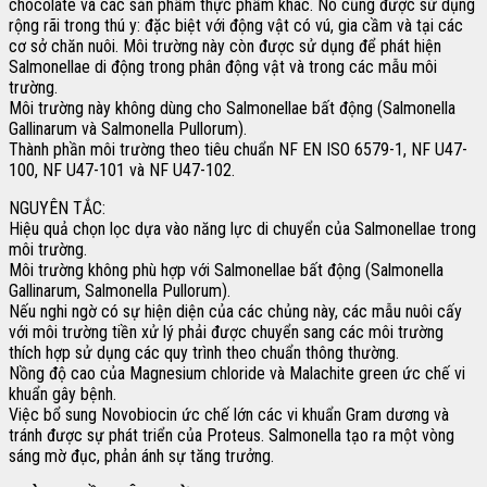
chocolate và các sản phẩm thực phẩm khác. Nó cũng được sử dụng
rộng rãi trong thú y: đặc biệt với động vật có vú, gia cầm và tại các
cơ sở chăn nuôi. Môi trường này còn được sử dụng để phát hiện
Salmonellae di động trong phân động vật và trong các mẫu môi
trường.
Môi trường này không dùng cho Salmonellae bất động (Salmonella
Gallinarum và Salmonella Pullorum).
Thành phần môi trường theo tiêu chuẩn NF EN ISO 6579-1, NF U47-
100, NF U47-101 và NF U47-102.
NGUYÊN TẮC:
Hiệu quả chọn lọc dựa vào năng lực di chuyển của Salmonellae trong
môi trường.
Môi trường không phù hợp với Salmonellae bất động (Salmonella
Gallinarum, Salmonella Pullorum).
Nếu nghi ngờ có sự hiện diện của các chủng này, các mẫu nuôi cấy
với môi trường tiền xử lý phải được chuyển sang các môi trường
thích hợp sử dụng các quy trình theo chuẩn thông thường.
Nồng độ cao của Magnesium chloride và Malachite green ức chế vi
khuẩn gây bệnh.
Việc bổ sung Novobiocin ức chế lớn các vi khuẩn Gram dương và
tránh được sự phát triển của Proteus. Salmonella tạo ra một vòng
sáng mờ đục, phản ánh sự tăng trưởng.